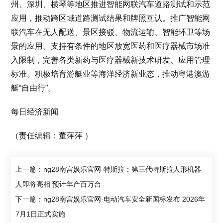
州、深圳、横琴等地区推进智能网联汽车道路测试和示范
应用，推动跨区域道路测试结果和牌照互认。推广智能网
联汽车在无人配送、景区接驳、物流运输、智能环卫等场
景的应用。支持有条件的地区放宽医药和医疗器械市场准
入限制，完善各类新药与医疗器械新技术研发、应用管理
标准。积极培育游艇业等海洋经济新业态，推动粤港澳游
艇“自由行”。
每日经济新闻
（责任编辑：董萍萍 ）
上一篇：ng28南宫娱乐官网-特斯拉：第三代特斯拉人形机器
人即将亮相 预计年产百万台
下一篇：ng28南宫娱乐官网-电动汽车安全新国标发布 2026年
7月1日正式实施