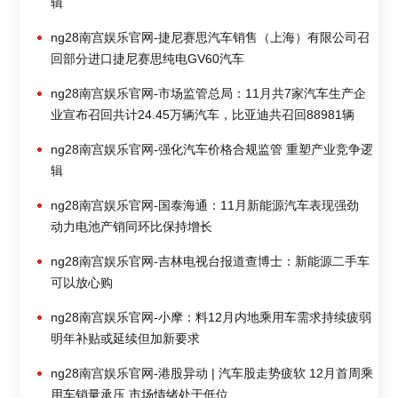
辑
ng28南宫娱乐官网-捷尼赛思汽车销售（上海）有限公司召
回部分进口捷尼赛思纯电GV60汽车
ng28南宫娱乐官网-市场监管总局：11月共7家汽车生产企
业宣布召回共计24.45万辆汽车，比亚迪共召回88981辆
ng28南宫娱乐官网-强化汽车价格合规监管 重塑产业竞争逻
辑
ng28南宫娱乐官网-国泰海通：11月新能源汽车表现强劲
动力电池产销同环比保持增长
ng28南宫娱乐官网-吉林电视台报道查博士：新能源二手车
可以放心购
ng28南宫娱乐官网-小摩：料12月内地乘用车需求持续疲弱
明年补贴或延续但加新要求
ng28南宫娱乐官网-港股异动 | 汽车股走势疲软 12月首周乘
用车销量承压 市场情绪处于低位