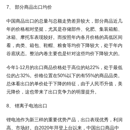
7、 部分商品出口均价
中国商品出口的总量与总额走势差异较大，部分商品近几
年的价格相对坚挺，尤其是存储部件、化肥、集装箱船、
冰箱、摩托车表现较好。而按照年内各月价格的高低区间
看，肉类、箱包、鞋帽、粮食等均价下降较大，处于年内
谷底状态。整治内卷主要也是针对这些均价下降较大的。
今年1-12月的出口商品价格处于高位的站22%，处于最低
位的占32%。价格位置在50%以下的有55%的商品品类。
总体看出口的单价处于下降的特征，由于人民币升值，美
元降价，这也带来了出口竞争力的明显提升。
8、 锂离子电池出口
锂电池作为新三样的重要优势产品，出口表现优秀，利润
高、市场好。自2020年拜登上台以来，中国出口商品中