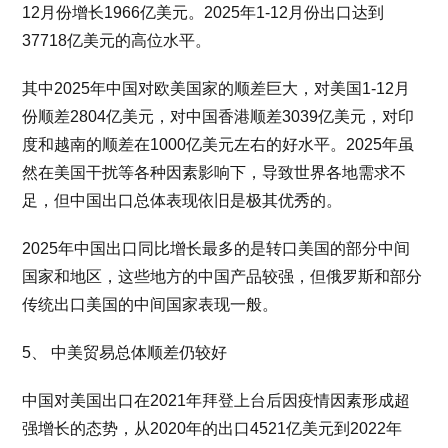
12月份增长1966亿美元。2025年1-12月份出口达到
37718亿美元的高位水平。
其中2025年中国对欧美国家的顺差巨大，对美国1-12月
份顺差2804亿美元，对中国香港顺差3039亿美元，对印
度和越南的顺差在1000亿美元左右的好水平。2025年虽
然在美国干扰等各种因素影响下，导致世界各地需求不
足，但中国出口总体表现依旧是极其优秀的。
2025年中国出口同比增长最多的是转口美国的部分中间
国家和地区，这些地方的中国产品较强，但俄罗斯和部分
传统出口美国的中间国家表现一般。
5、 中美贸易总体顺差仍较好
中国对美国出口在2021年拜登上台后因疫情因素形成超
强增长的态势，从2020年的出口4521亿美元到2022年