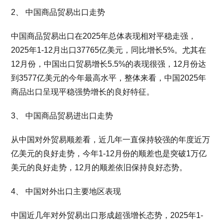
2、 中国商品贸易出口走势
中国商品贸易出口在2025年总体表现相对平稳走强，
2025年1-12月出口37765亿美元，同比增长5%。尤其在
12月份，中国出口贸易增长5.5%的表现很强，12月份达
到3577亿美元的今年最高水平，整体来看，中国2025年
商品出口呈现平稳强势增长的良好特征。
3、 中国商品贸易进出口走势
从中国对外贸易顺差看，近几年一直保持较强的年度近万
亿美元的良好走势，今年1-12月份的顺差也是突破1万亿
美元的良好走势，12月的顺差依旧保持良好态势。
4、 中国对外出口主要地区表现
中国近几年对外贸易出口形成超强增长态势，2025年1-