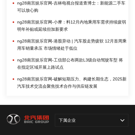
ng28南宫娱乐官网-吉林电视台报道查博士：新能源二手车
可以放心购
ng28南宫娱乐官网-小摩：料12月内地乘用车需求持续疲弱
明年补贴或延续但加新要求
ng28南宫娱乐官网-港股异动 | 汽车股走势疲软 12月首周乘
用车销量承压 市场情绪处于低位
ng28南宫娱乐官网-工信部公布两款L3级自动驾驶车型 将
在指定区域开展上路试点
ng28南宫娱乐官网-破解短期压力、构建长期生态，2025新
汽车技术交流会聚焦技术合作与供应链发展
下属企业