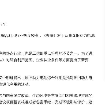
行车
”，综合利用行业热度较高，《办法》对于从事废旧动力电池
注的热点行业，也是工信部重点管理的环节之一。为了进
法》对综合利用范围、企业从业条件等方面提出了新要
义中明确提出，废旧动力电池综合利用是指对废旧动力电
资源化利用的活动。
强与国家发展改革、生态环境等主管部门相关管理措施的
建设项目投资核准或者备案手续，完成环境影响评价，建