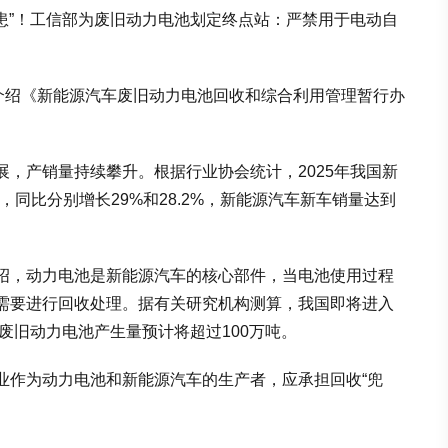
隐患”！工信部为废旧动力电池划定终点站：严禁用于电动自
，介绍《新能源汽车废旧动力电池回收和综合利用管理暂行办
速发展，产销量持续攀升。根据行业协会统计，2025年我国新
万辆，同比分别增长29%和28.2%，新能源汽车新车销量达到
绍，动力电池是新能源汽车的核心部件，当电池使用过程
需要进行回收处理。据有关研究机构测算，我国即将进入
的废旧动力电池产生量预计将超过100万吨。
业作为动力电池和新能源汽车的生产者，应承担回收“兜