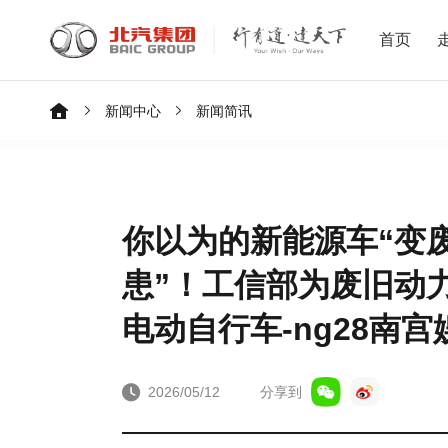
首页
新闻中心
新闻简讯
你以为的新能源车“变
患”！工信部为废旧动
电动自行车-ng28南
2026/05/12
分享到