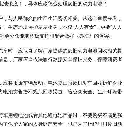
电池报废了，具体应该怎么处理废旧的动力电池？
户，与人民群众的生产生活密切相关。从这个角度来看，
、生态环境保护息息相关，不仅“人人有责”，更要“人人
和社会公众能够积极支持和配合做好《办法》的落实。
汽车时，应认真了解厂家提供的废旧动力电池回收相关提
信息，厂家应当依法履行数据安全保护义务，保障消费者
，应将报废车辆及动力电池交由报废机动车回收拆解企业
力电池交售给不规范回收渠道，给公众安全、生态环境带
行车用锂电池或者其他锂电池产品时，不要购买不满足强
为了保护大家的人身财产安全，也是为了杜绝利用废旧动