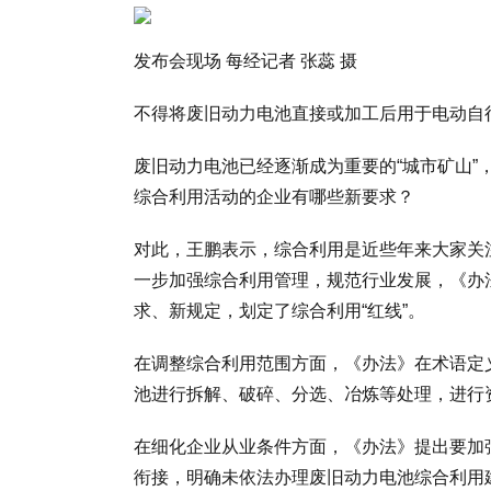
发布会现场 每经记者 张蕊 摄
不得将废旧动力电池直接或加工后用于电动自
废旧动力电池已经逐渐成为重要的“城市矿山
综合利用活动的企业有哪些新要求？
对此，王鹏表示，综合利用是近些年来大家关
一步加强综合利用管理，规范行业发展，《办
求、新规定，划定了综合利用“红线”。
在调整综合利用范围方面，《办法》在术语定
池进行拆解、破碎、分选、冶炼等处理，进行
在细化企业从业条件方面，《办法》提出要加
衔接，明确未依法办理废旧动力电池综合利用