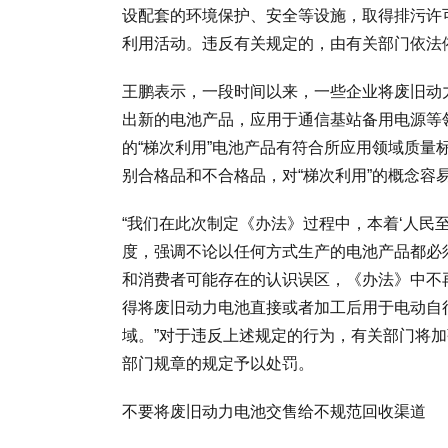
设配套的环境保护、安全等设施，取得排污许
利用活动。违反有关规定的，由有关部门依法
王鹏表示，一段时间以来，一些企业将废旧动
出新的电池产品，应用于通信基站备用电源等
的“梯次利用”电池产品有符合所应用领域质
别合格品和不合格品，对“梯次利用”的概念容
“我们在此次制定《办法》过程中，本着‘人民
度，强调不论以任何方式生产的电池产品都必
和消费者可能存在的认识误区，《办法》中不再
得将废旧动力电池直接或者加工后用于电动自
域。”对于违反上述规定的行为，有关部门将
部门规章的规定予以处罚。
不要将废旧动力电池交售给不规范回收渠道