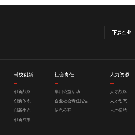
下属企业
科技创新
社会责任
人力资源
创新战略
集团公益活动
人才战略
创新体系
企业社会责任报告
人才动态
创新生态
信息公开
人才招聘
创新成果