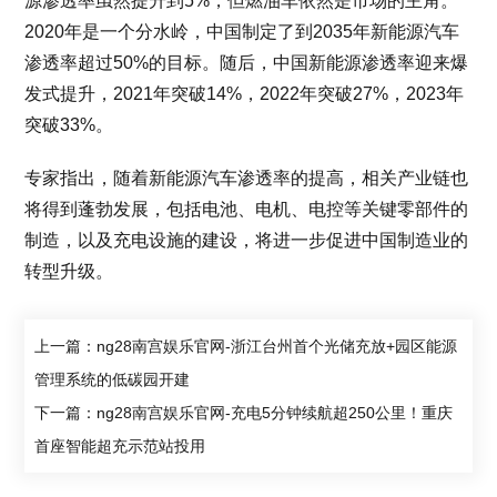
源渗透率虽然提升到5%，但燃油车依然是市场的主角。
2020年是一个分水岭，中国制定了到2035年新能源汽车
渗透率超过50%的目标。随后，中国新能源渗透率迎来爆
发式提升，2021年突破14%，2022年突破27%，2023年
突破33%。
专家指出，随着新能源汽车渗透率的提高，相关产业链也
将得到蓬勃发展，包括电池、电机、电控等关键零部件的
制造，以及充电设施的建设，将进一步促进中国制造业的
转型升级。
上一篇：ng28南宫娱乐官网-浙江台州首个光储充放+园区能源
管理系统的低碳园开建
下一篇：ng28南宫娱乐官网-充电5分钟续航超250公里！重庆
首座智能超充示范站投用