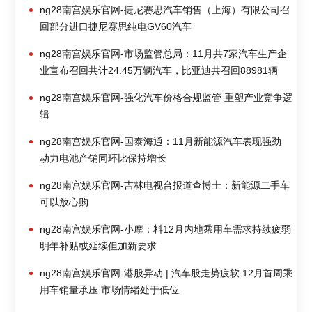
ng28南宫娱乐官网-捷尼赛思汽车销售（上海）有限公司召
回部分进口捷尼赛思纯电GV60汽车
ng28南宫娱乐官网-市场监管总局：11月共7家汽车生产企
业宣布召回共计24.45万辆汽车，比亚迪共召回88981辆
ng28南宫娱乐官网-强化汽车价格合规监管 重塑产业竞争逻
辑
ng28南宫娱乐官网-国泰海通：11月新能源汽车表现强劲
动力电池产销同环比保持增长
ng28南宫娱乐官网-吉林电视台报道查博士：新能源二手车
可以放心购
ng28南宫娱乐官网-小摩：料12月内地乘用车需求持续疲弱
明年补贴或延续但加新要求
ng28南宫娱乐官网-港股异动 | 汽车股走势疲软 12月首周乘
用车销量承压 市场情绪处于低位