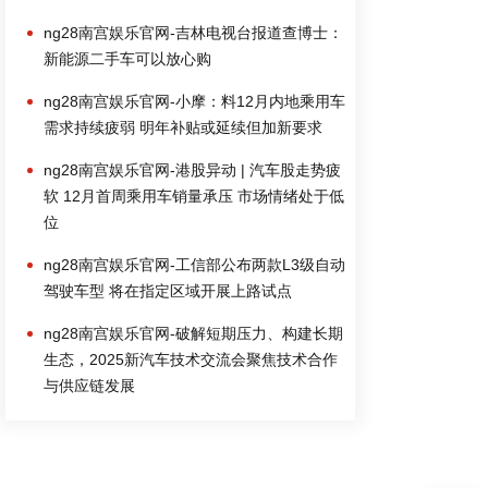
ng28南宫娱乐官网-吉林电视台报道查博士：
新能源二手车可以放心购
ng28南宫娱乐官网-小摩：料12月内地乘用车
需求持续疲弱 明年补贴或延续但加新要求
ng28南宫娱乐官网-港股异动 | 汽车股走势疲
软 12月首周乘用车销量承压 市场情绪处于低
位
ng28南宫娱乐官网-工信部公布两款L3级自动
驾驶车型 将在指定区域开展上路试点
ng28南宫娱乐官网-破解短期压力、构建长期
生态，2025新汽车技术交流会聚焦技术合作
与供应链发展