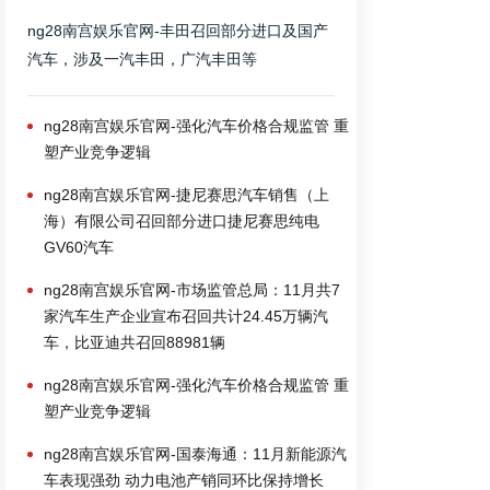
ng28南宫娱乐官网-丰田召回部分进口及国产
汽车，涉及一汽丰田，广汽丰田等
ng28南宫娱乐官网-强化汽车价格合规监管 重
塑产业竞争逻辑
ng28南宫娱乐官网-捷尼赛思汽车销售（上
海）有限公司召回部分进口捷尼赛思纯电
GV60汽车
ng28南宫娱乐官网-市场监管总局：11月共7
家汽车生产企业宣布召回共计24.45万辆汽
车，比亚迪共召回88981辆
ng28南宫娱乐官网-强化汽车价格合规监管 重
塑产业竞争逻辑
ng28南宫娱乐官网-国泰海通：11月新能源汽
车表现强劲 动力电池产销同环比保持增长