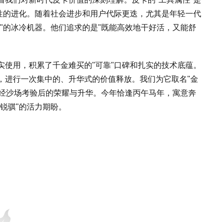
命性的进化。随着社会进步和用户代际更迭，尤其是年轻一代
"的冰冷机器。他们追求的是"既能高效地干好活，又能舒
实使用，积累了千金难买的"可靠"口碑和扎实的技术底蕴。
，进行一次集中的、升华式的价值释放。我们为它取名"金
历经沙场考验后的荣耀与升华。今年恰逢丙午马年，寓意奔
锐骐"的活力期盼。