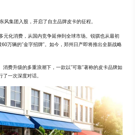
。
来东风集团入股，开启了自主品牌皮卡的征程。
向多元化消费，从国内竞争延伸到全球市场。锐骐也从最初
破60万辆的"金字招牌"。如今，郑州日产即将推出全新战略
、消费升级的多重浪潮下，一款以"可靠"著称的皮卡品牌如
行了一次深度对话。