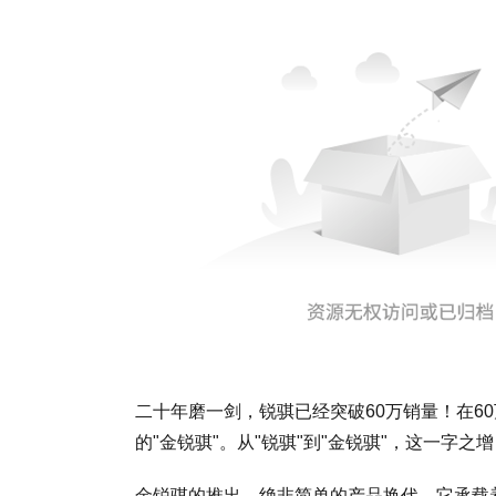
二十年磨一剑，锐骐已经突破60万销量！在6
的"金锐骐"。从"锐骐"到"金锐骐"，这一字
金锐骐的推出，绝非简单的产品换代，它承载