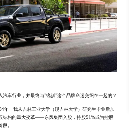
入汽车行业，并最终与"锐骐"这个品牌命运交织在一起的？
04年，我从吉林工业大学（现吉林大学）研究生毕业后加
权结构的重大变革——东风集团入股，持股51%成为控股
阶段。