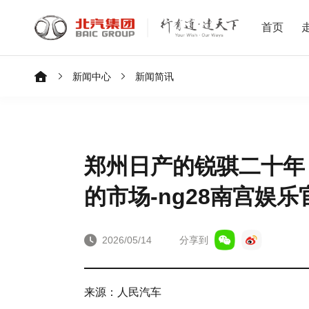
首页
新闻中心
新闻简讯
郑州日产的锐骐二十年
的市场-ng28南宫娱乐
2026/05/14
分享到
来源：人民汽车