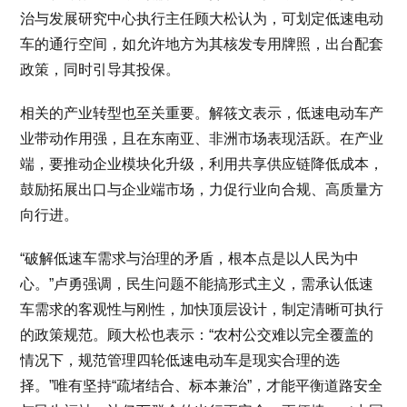
治与发展研究中心执行主任顾大松认为，可划定低速电动
车的通行空间，如允许地方为其核发专用牌照，出台配套
政策，同时引导其投保。
相关的产业转型也至关重要。解筱文表示，低速电动车产
业带动作用强，且在东南亚、非洲市场表现活跃。在产业
端，要推动企业模块化升级，利用共享供应链降低成本，
鼓励拓展出口与企业端市场，力促行业向合规、高质量方
向行进。
“破解低速车需求与治理的矛盾，根本点是以人民为中
心。”卢勇强调，民生问题不能搞形式主义，需承认低速
车需求的客观性与刚性，加快顶层设计，制定清晰可执行
的政策规范。顾大松也表示：“农村公交难以完全覆盖的
情况下，规范管理四轮低速电动车是现实合理的选
择。”唯有坚持“疏堵结合、标本兼治”，才能平衡道路安全