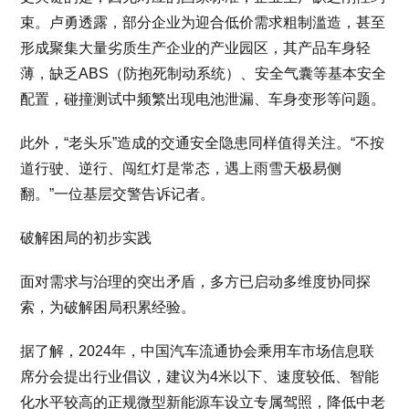
束。卢勇透露，部分企业为迎合低价需求粗制滥造，甚至
形成聚集大量劣质生产企业的产业园区，其产品车身轻
薄，缺乏ABS（防抱死制动系统）、安全气囊等基本安全
配置，碰撞测试中频繁出现电池泄漏、车身变形等问题。
此外，“老头乐”造成的交通安全隐患同样值得关注。“不按
道行驶、逆行、闯红灯是常态，遇上雨雪天极易侧
翻。”一位基层交警告诉记者。
破解困局的初步实践
面对需求与治理的突出矛盾，多方已启动多维度协同探
索，为破解困局积累经验。
据了解，2024年，中国汽车流通协会乘用车市场信息联
席分会提出行业倡议，建议为4米以下、速度较低、智能
化水平较高的正规微型新能源车设立专属驾照，降低中老