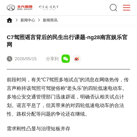
新闻中心
新闻简讯
C7驾照谣言背后的民生出行课题-ng28南宫娱乐官
网
2026/05/15
分享到
前段时间，有关“C7驾照多地试点”的消息在网络热传，传
言声称持该驾照可驾驶俗称“老头乐”的四轮低速电动车。
多地公安交通管理部门迅速辟谣，明确否认相关试点计
划。谣言平息了，但其带来的对四轮低速电动车的合法
性、路权分配等问题的争论还在继续。
需求刚性凸显与治理短板并存