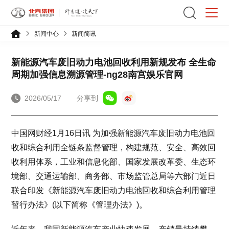
新闻中心
新闻简讯
新能源汽车废旧动力电池回收利用新规发布 全生命
周期加强信息溯源管理-ng28南宫娱乐官网
2026/05/17
分享到
中国网财经1月16日讯 为加强新能源汽车废旧动力电池回
收和综合利用全链条监督管理，构建规范、安全、高效回
收利用体系，工业和信息化部、国家发展改革委、生态环
境部、交通运输部、商务部、市场监管总局等六部门近日
联合印发《新能源汽车废旧动力电池回收和综合利用管理
暂行办法》(以下简称《管理办法》)。