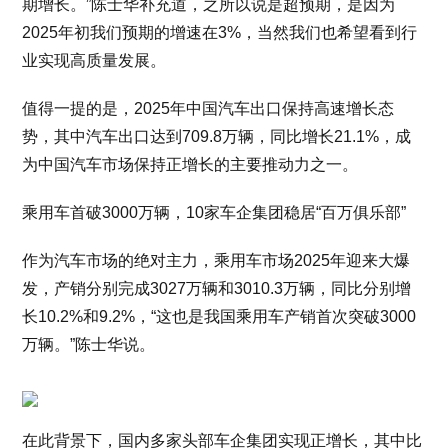
期增长。”陈士华补充道，之所以说是超预期，是因为
2025年初我们预期的增速在3%，当然我们也希望看到行
业实现高质量发展。
值得一提的是，2025年中国汽车出口保持高速增长态
势，其中汽车出口达到709.8万辆，同比增长21.1%，成
为中国汽车市场保持正增长的主要推动力之一。
乘用车首破3000万辆，10家车企集团稳居“百万俱乐部”
作为汽车市场的绝对主力，乘用车市场2025年迎来大爆
发，产销分别完成3027万辆和3010.3万辆，同比分别增
长10.2%和9.2%，“这也是我国乘用车产销首次突破3000
万辆。”陈士华说。
在此背景下，国内多家头部车企集团实现正增长，其中比