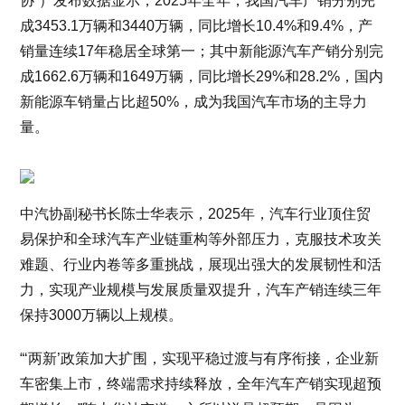
协”）发布数据显示，2025年全年，我国汽车产销分别完
成3453.1万辆和3440万辆，同比增长10.4%和9.4%，产
销量连续17年稳居全球第一；其中新能源汽车产销分别完
成1662.6万辆和1649万辆，同比增长29%和28.2%，国内
新能源车销量占比超50%，成为我国汽车市场的主导力
量。
中汽协副秘书长陈士华表示，2025年，汽车行业顶住贸
易保护和全球汽车产业链重构等外部压力，克服技术攻关
难题、行业内卷等多重挑战，展现出强大的发展韧性和活
力，实现产业规模与发展质量双提升，汽车产销连续三年
保持3000万辆以上规模。
“‘两新’政策加大扩围，实现平稳过渡与有序衔接，企业新
车密集上市，终端需求持续释放，全年汽车产销实现超预