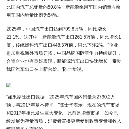
比国内汽车总销量的50.8%；新能源乘用车国内销量占乘
用车国内销量比例为54%。
2025年，中国汽车出口达到709.8万辆，同比增长
21.1%。这其中，新能源汽车出口261.5万辆，同比增长1
倍，传统燃料汽车出口448.3万辆，同比下降2%。“企业
愈加重视海外市场开拓，中国品牌国际竞争力持续提升，
合资企业也有良好表现，新能源汽车出口快速增长，带动
我国汽车出口在上新台阶。”陈士华说。
“如果剔除出口数据，2025年汽车国内销量为2730.2万
辆，与2017年基本持平。”陈士华表示，现在的汽车市场
和2017年相比发生巨大变化，此前是增量市场，如今已
经发展为存量市场，消费者置换更新受到政策变量和收入