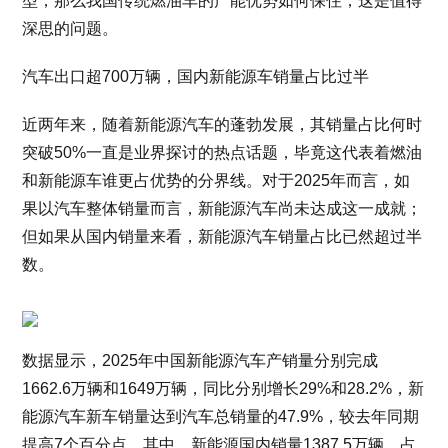
型，那么我国传统燃油车的产能优势如何保住，这是值得
深思的问题。
汽车出口超700万辆，国内新能源车销量占比过半
近两年来，随着新能源汽车的蓬勃发展，其销量占比何时
突破50%一直是业界探讨的热点话题，毕竟这代表着燃油
和新能源车谁更占优势的分界线。对于2025年而言，如
果以汽车整体销量而言，新能源汽车尚未达成这一成就；
但如果从国内销量来看，新能源汽车销量占比已然超过半
数。
数据显示，2025年中国新能源汽车产销量分别完成
1662.6万辆和1649万辆，同比分别增长29%和28.2%，新
能源汽车新车销量达到汽车总销量的47.9%，较去年同期
提高7个百分点。其中，新能源国内销量1387.5万辆，占