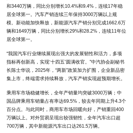
和3440万辆，同比分别增长10.4%和9.4%，连续17年稳
居全球第一。汽车产销连续三年保持3000万辆以上规
模。新动能加快释放，新能源汽车产销分别完成1662.6万
辆和1649万辆，同比分别增长29%和28.2%，连续11年位
居全球第一。
“我国汽车行业继续展现出强大的发展韧性和活力，多项
指标再创新高，实现‘十四五’圆满收官。”中汽协会副秘书
长陈士华说，2025年，“两新”政策加力扩围，企业新品密
集上市，终端需求持续释放，汽车产销实现超预期增长。
乘用车市场稳健增长，全年产销量均突破3000万辆；中
国品牌乘用车销量占有率达69.5%，较去年同期上升4.3个
百分点。与此同时，商用车市场回暖向好，产销重回400
万辆以上。对外贸易呈现出较强韧性，全年汽车出口超
700万辆，其中新能源汽车出口达261.5万辆。