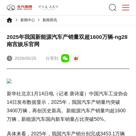
新闻中心
新闻简讯
2025年我国新能源汽车产销量双超1600万辆-ng28
南宫娱乐官网
2026/05/25
分享到
新华社北京1月14日电（记者 唐诗凝）中国汽车工业协会
14日发布数据显示，2025年，我国汽车产销量均突破
3400万辆，再创历史新高。新能源汽车产销量均超1600
万辆，新能源汽车国内新车销量占比突破50%。
具体来看，2025年，我国汽车产销分别完成3453.1万辆