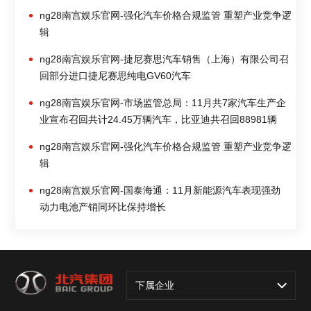
ng28南宫娱乐官网-强化汽车价格合规监管 重塑产业竞争逻
辑
ng28南宫娱乐官网-捷尼赛思汽车销售（上海）有限公司召
回部分进口捷尼赛思纯电GV60汽车
ng28南宫娱乐官网-市场监管总局：11月共7家汽车生产企
业宣布召回共计24.45万辆汽车，比亚迪共召回88981辆
ng28南宫娱乐官网-强化汽车价格合规监管 重塑产业竞争逻
辑
ng28南宫娱乐官网-国泰海通：11月新能源汽车表现强劲
动力电池产销同环比保持增长
下属企业