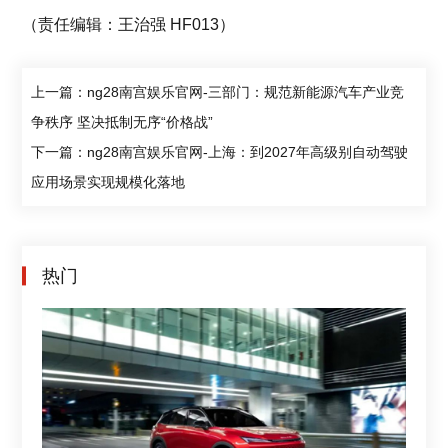
（责任编辑：王治强 HF013）
上一篇：ng28南宫娱乐官网-三部门：规范新能源汽车产业竞
争秩序 坚决抵制无序“价格战”
下一篇：ng28南宫娱乐官网-上海：到2027年高级别自动驾驶
应用场景实现规模化落地
热门