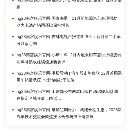
ng28南宫娱乐官网-强化汽车价格合规监管 重塑产业竞争逻
辑
ng28南宫娱乐官网-国泰海通：11月新能源汽车表现强劲
动力电池产销同环比保持增长
ng28南宫娱乐官网-吉林电视台报道查博士：新能源二手车
可以放心购
ng28南宫娱乐官网-小摩：料12月内地乘用车需求持续疲弱
明年补贴或延续但加新要求
ng28南宫娱乐官网-港股异动 | 汽车股走势疲软 12月首周乘
用车销量承压 市场情绪处于低位
ng28南宫娱乐官网-工信部公布两款L3级自动驾驶车型 将
在指定区域开展上路试点
ng28南宫娱乐官网-破解短期压力、构建长期生态，2025新
汽车技术交流会聚焦技术合作与供应链发展