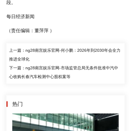
段。
每日经济新闻
（责任编辑：董萍萍 ）
上一篇：ng28南宫娱乐官网-何小鹏：2026年到2030年会全力
推进全球化
下一篇：ng28南宫娱乐官网-市场监管总局无条件批准中汽中
心收购长春汽车检测中心股权案等
热门