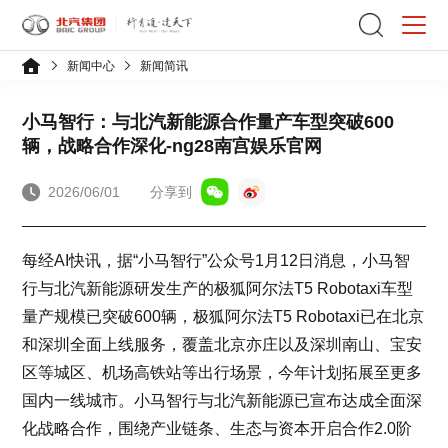
新闻中心
新闻简讯
小马智行：与北汽新能源合作量产车型突破600
辆，战略合作深化-ng28南宫娱乐官网
2026/06/01
分享到
每经AI快讯，据“小马智行”公众号1月12日消息，小马智
行与北汽新能源研发生产的极狐阿尔法T5 Robotaxi车型
量产规模已突破600辆，极狐阿尔法T5 Robotaxi已在北京
和深圳全面上线服务，覆盖北京亦庄以及深圳南山、宝安
区等城区、机场高铁站等出行场景，今年计划拓展至更多
国内一线城市。小马智行与北汽新能源已宣布达成全面深
化战略合作，围绕产业链条、生态与资本开启合作2.0阶