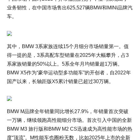
业务韧性，在中国市场售出625,527辆BMW和MINI品牌汽
车。
其中，BMW 3系家族连续15个月细分市场销量第一。值
得一提的是，3系高配车型销量在2025年大幅攀升，占3
系家族销量的50%以上。5系全年月均销量超1万辆。
BMW X5作为“豪华运动型多功能车”的开创者，自2022年
国产以来，长轴距版X5累计销量已超过30万辆。
BMW M品牌全年销量同比增长27.9%，年销量首次突破
一万辆，继续领跑高性能细分市场。首次引入中国的全新
BMW M3 旅行版和BMW M2 CS迅速成为高性能市场的热
度“顶流”。M性能车也圈粉无数，比如2025年上市的全新