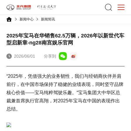
新闻中心
新闻简讯
2025年宝马在华销售62.5万辆，2026年以新世代车
型启新章-ng28南宫娱乐官网
2026/06/01
分享到
“2025年，凭借强大的业务韧性，我们与经销商伙伴并肩
前行，在中国市场保持了稳健的业绩表现，同时坚守品牌
核心价值——宝马纯粹驾驶乐趣。“宝马集团大中华区总
裁兼首席执行官高翔，对2025年宝马在中国的表现作出
总结。