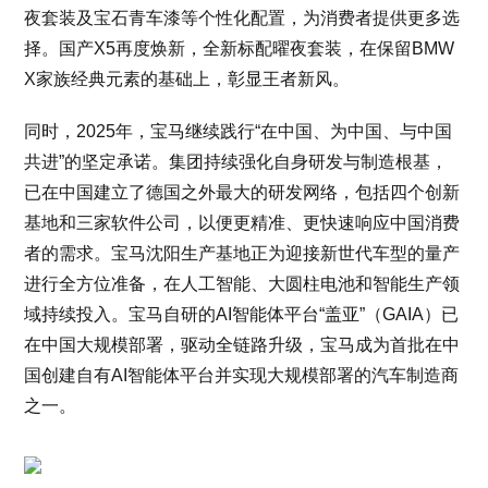
夜套装及宝石青车漆等个性化配置，为消费者提供更多选
择。国产X5再度焕新，全新标配曜夜套装，在保留BMW
X家族经典元素的基础上，彰显王者新风。
同时，2025年，宝马继续践行“在中国、为中国、与中国
共进”的坚定承诺。集团持续强化自身研发与制造根基，
已在中国建立了德国之外最大的研发网络，包括四个创新
基地和三家软件公司，以便更精准、更快速响应中国消费
者的需求。宝马沈阳生产基地正为迎接新世代车型的量产
进行全方位准备，在人工智能、大圆柱电池和智能生产领
域持续投入。宝马自研的AI智能体平台“盖亚”（GAIA）已
在中国大规模部署，驱动全链路升级，宝马成为首批在中
国创建自有AI智能体平台并实现大规模部署的汽车制造商
之一。