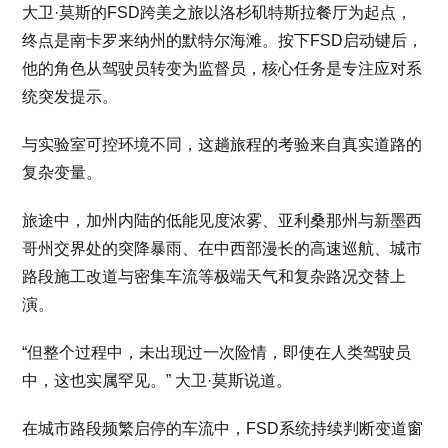
大卫·莫斯的FSD跨美之旅以洛杉矶特斯拉餐厅为起点，
终点是南卡罗来纳州的默特尔海滩。按下FSD启动键后，
他的角色从驾驶员转变为监督员，核心任务是专注应对系
统突发提示。
与实验室可控环境不同，这趟旅程的考验来自真实道路的
复杂变量。
旅途中，加州内陆的低能见度浓雾、亚利桑那州与新墨西
哥州交界处的突降暴雨、在中西部漫长的高速巡航、城市
路段施工改道与密集车流等极端天气和复杂路况交替上
演。
“但整个过程中，未出现过一次险情，即使在人类驾驶员
中，这也实属罕见。” 大卫·莫斯说道。
在城市路段频繁启停的车流中，FSD系统持续判断变道窗