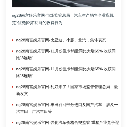
ng28南宫娱乐官网-市场监管总局：汽车生产销售企业应规
范“付费解锁”功能的收费行为
ng28南宫娱乐官网-比亚迪、小鹏、北汽，集体表态
ng28南宫娱乐官网-11月份重卡销量同比大增65% 收获同
比“8连增”
ng28南宫娱乐官网-11月份重卡销量同比大增65% 收获同
比“8连增”
ng28南宫娱乐官网-利好来了！国家市场监督管理总局，最
新发文！
ng28南宫娱乐官网-丰田召回部分进口及国产汽车，涉及一
汽丰田，广汽丰田等
ng28南宫娱乐官网-强化汽车价格合规监管 重塑产业竞争逻