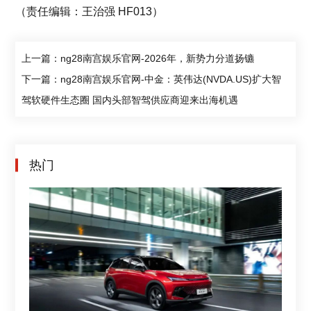
（责任编辑：王治强 HF013）
上一篇：ng28南宫娱乐官网-2026年，新势力分道扬镳
下一篇：ng28南宫娱乐官网-中金：英伟达(NVDA.US)扩大智
驾软硬件生态圈 国内头部智驾供应商迎来出海机遇
热门