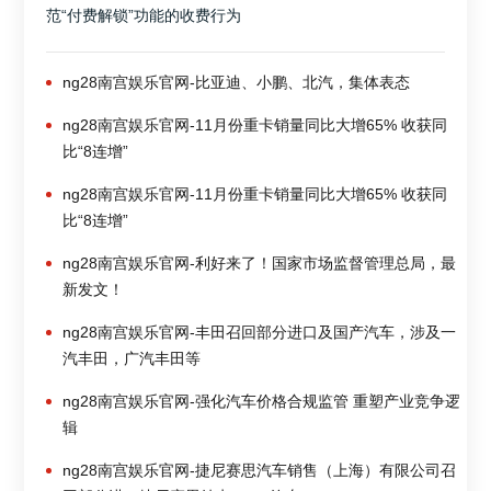
范“付费解锁”功能的收费行为
ng28南宫娱乐官网-比亚迪、小鹏、北汽，集体表态
ng28南宫娱乐官网-11月份重卡销量同比大增65% 收获同
比“8连增”
ng28南宫娱乐官网-11月份重卡销量同比大增65% 收获同
比“8连增”
ng28南宫娱乐官网-利好来了！国家市场监督管理总局，最
新发文！
ng28南宫娱乐官网-丰田召回部分进口及国产汽车，涉及一
汽丰田，广汽丰田等
ng28南宫娱乐官网-强化汽车价格合规监管 重塑产业竞争逻
辑
ng28南宫娱乐官网-捷尼赛思汽车销售（上海）有限公司召