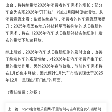
出台，将持续带动2026年消费者购车需求的增长；部分
车企为实现2026年“开门红”，推出1月限时促销活动。从
消费意愿来看：临近传统春节，消费者的购车意愿显著提
升；2025年底因各地方补贴耗尽而被抑制的以旧换新购
车需求，将在《2026年汽车以旧换新补贴实施细则》发
布的带动下加速释放。
综上所述，2026年汽车以旧换新细则的及时出台，改善
了终端购车的观望情绪，对2026年初汽车消费产生了积
极的推动作用。另外2026年春节较晚，节前购车需求将
在1月份集中释放，因此预计1月汽车市场表现优于2025
年12月，呈现出“开门红”的局面。
（责任编辑：刘畅 ）
上一篇：ng28南宫娱乐官网-千里智驾与吉利联合发布辅助驾