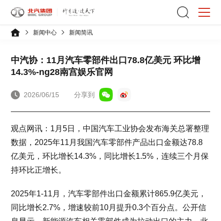
新闻中心
新闻简讯
中汽协：11月汽车零部件出口78.8亿美元 环比增
14.3%-ng28南宫娱乐官网
2026/06/15
分享到
观点网讯：1月5日，中国汽车工业协会发布海关总署整理
数据，2025年11月我国汽车零部件产品出口金额达78.8
亿美元，环比增长14.3%，同比增长1.5%，连续三个月保
持环比正增长。
2025年1-11月，汽车零部件出口金额累计865.9亿美元，
同比增长2.7%，增速较前10月提升0.3个百分点。公开信