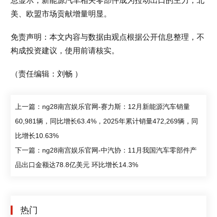
息显示，新能源汽车相关零部件成为拉动出口的主力，北
美、欧盟市场贡献增量明显。
免责声明：本文内容与数据由观点根据公开信息整理，不
构成投资建议，使用前请核实。
（责任编辑：刘畅 ）
上一篇：ng28南宫娱乐官网-赛力斯：12月新能源汽车销量
60,981辆，同比增长63.4%，2025年累计销量472,269辆，同
比增长10.63%
下一篇：ng28南宫娱乐官网-中汽协：11月我国汽车零部件产
品出口金额达78.8亿美元 环比增长14.3%
热门