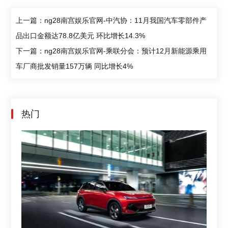
上一篇：ng28南宫娱乐官网-中汽协：11月我国汽车零部件产
品出口金额达78.8亿美元 环比增长14.3%
下一篇：ng28南宫娱乐官网-乘联分会：预计12月新能源乘用
车厂商批发销量157万辆 同比增长4%
热门