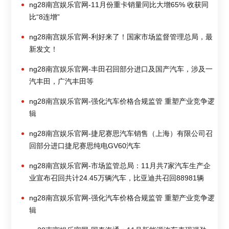
ng28南宫娱乐官网-11月份重卡销量同比大增65% 收获同
比“8连增”
ng28南宫娱乐官网-利好来了！国家市场监督管理总局，最
新发文！
ng28南宫娱乐官网-丰田召回部分进口及国产汽车，涉及一
汽丰田，广汽丰田等
ng28南宫娱乐官网-强化汽车价格合规监管 重塑产业竞争逻
辑
ng28南宫娱乐官网-捷尼赛思汽车销售（上海）有限公司召
回部分进口捷尼赛思纯电GV60汽车
ng28南宫娱乐官网-市场监管总局：11月共7家汽车生产企
业宣布召回共计24.45万辆汽车，比亚迪共召回88981辆
ng28南宫娱乐官网-强化汽车价格合规监管 重塑产业竞争逻
辑