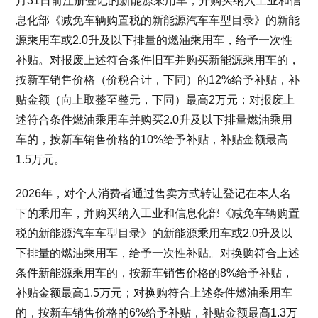
月31日前注册登记的新能源乘用车，并购买纳入工业和信
息化部《减免车辆购置税的新能源汽车车型目录》的新能
源乘用车或2.0升及以下排量的燃油乘用车，给予一次性
补贴。对报废上述符合条件旧车并购买新能源乘用车的，
按新车销售价格（价税合计，下同）的12%给予补贴，补
贴金额（向上取整至整元，下同）最高2万元；对报废上
述符合条件燃油乘用车并购买2.0升及以下排量燃油乘用
车的，按新车销售价格的10%给予补贴，补贴金额最高
1.5万元。
2026年，对个人消费者通过售卖方式转让登记在本人名
下的乘用车，并购买纳入工业和信息化部《减免车辆购置
税的新能源汽车车型目录》的新能源乘用车或2.0升及以
下排量的燃油乘用车，给予一次性补贴。对换购符合上述
条件新能源乘用车的，按新车销售价格的8%给予补贴，
补贴金额最高1.5万元；对换购符合上述条件燃油乘用车
的，按新车销售价格的6%给予补贴，补贴金额最高1.3万