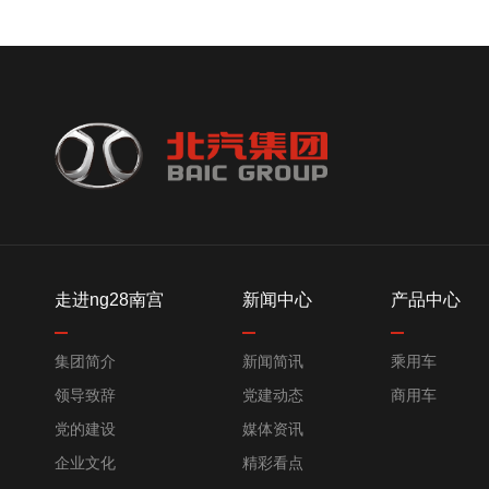
走进ng28南宫
新闻中心
产品中心
集团简介
新闻简讯
乘用车
领导致辞
党建动态
商用车
党的建设
媒体资讯
企业文化
精彩看点