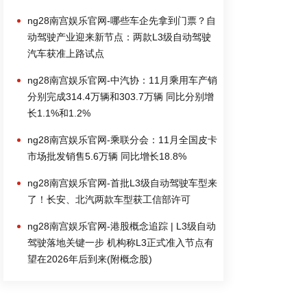
ng28南宫娱乐官网-哪些车企先拿到门票？自
动驾驶产业迎来新节点：两款L3级自动驾驶
汽车获准上路试点
ng28南宫娱乐官网-中汽协：11月乘用车产销
分别完成314.4万辆和303.7万辆 同比分别增
长1.1%和1.2%
ng28南宫娱乐官网-乘联分会：11月全国皮卡
市场批发销售5.6万辆 同比增长18.8%
ng28南宫娱乐官网-首批L3级自动驾驶车型来
了！长安、北汽两款车型获工信部许可
ng28南宫娱乐官网-港股概念追踪 | L3级自动
驾驶落地关键一步 机构称L3正式准入节点有
望在2026年后到来(附概念股)