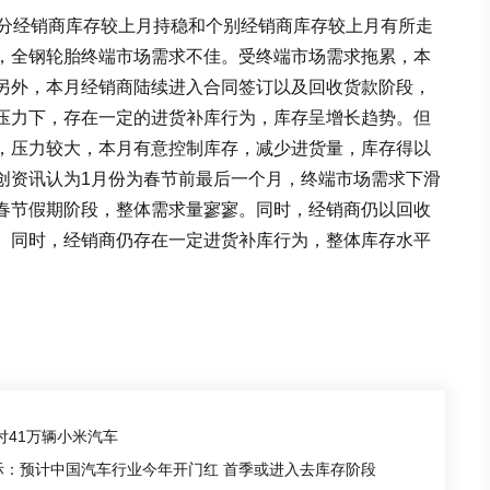
部分经销商库存较上月持稳和个别经销商库存较上月有所走
，全钢轮胎终端市场需求不佳。受终端市场需求拖累，本
另外，本月经销商陆续进入合同签订以及回收货款阶段，
压力下，存在一定的进货补库行为，库存呈增长趋势。但
，压力较大，本月有意控制库存，减少进货量，库存得以
创资讯认为1月份为春节前最后一个月，终端市场需求下滑
春节假期阶段，整体需求量寥寥。同时，经销商仍以回收
。同时，经销商仍存在一定进货补库行为，整体库存水平
交付41万辆小米汽车
国际：预计中国汽车行业今年开门红 首季或进入去库存阶段