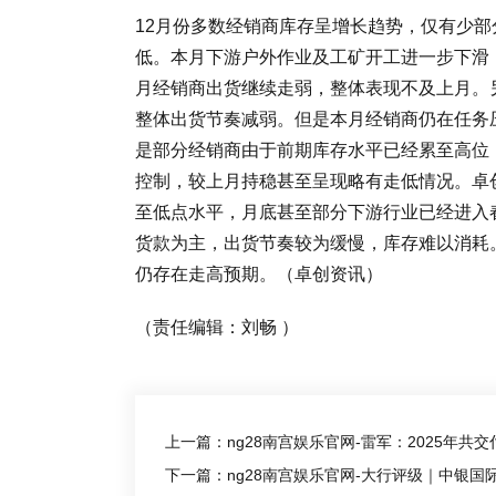
12月份多数经销商库存呈增长趋势，仅有少
低。本月下游户外作业及工矿开工进一步下滑
月经销商出货继续走弱，整体表现不及上月。
整体出货节奏减弱。但是本月经销商仍在任务
是部分经销商由于前期库存水平已经累至高位
控制，较上月持稳甚至呈现略有走低情况。卓
至低点水平，月底甚至部分下游行业已经进入
货款为主，出货节奏较为缓慢，库存难以消耗
仍存在走高预期。（卓创资讯）
（责任编辑：刘畅 ）
上一篇：ng28南宫娱乐官网-雷军：2025年共
下一篇：ng28南宫娱乐官网-大行评级｜中银