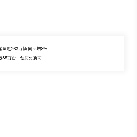
销量超263万辆 同比增8%
突破35万台，创历史新高