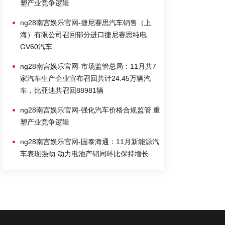
塑产业竞争逻辑
ng28南宫娱乐官网-捷尼赛思汽车销售（上
海）有限公司召回部分进口捷尼赛思纯电
GV60汽车
ng28南宫娱乐官网-市场监管总局：11月共7
家汽车生产企业宣布召回共计24.45万辆汽
车，比亚迪共召回88981辆
ng28南宫娱乐官网-强化汽车价格合规监管 重
塑产业竞争逻辑
ng28南宫娱乐官网-国泰海通：11月新能源汽
车表现强劲 动力电池产销同环比保持增长