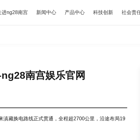
走进ng28南宫
新闻中心
产品中心
科技创新
社会责
ng28南宫娱乐官网
来滇藏换电路线正式贯通，全程超2700公里，沿途布局19