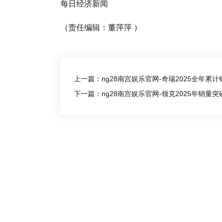
每日经济新闻
（责任编辑：董萍萍 ）
上一篇：ng28南宫娱乐官网-奇瑞2025全年累计
下一篇：ng28南宫娱乐官网-领克2025年销量