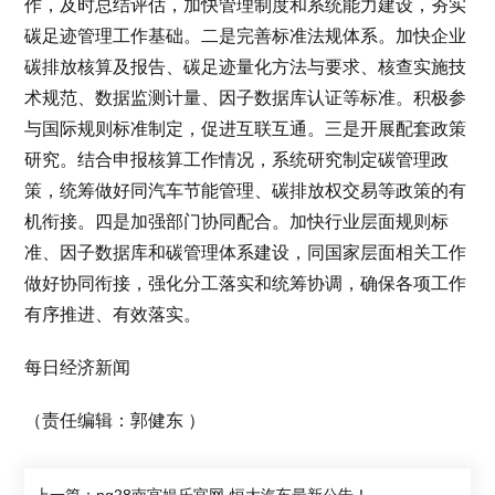
作，及时总结评估，加快管理制度和系统能力建设，夯实
碳足迹管理工作基础。二是完善标准法规体系。加快企业
碳排放核算及报告、碳足迹量化方法与要求、核查实施技
术规范、数据监测计量、因子数据库认证等标准。积极参
与国际规则标准制定，促进互联互通。三是开展配套政策
研究。结合申报核算工作情况，系统研究制定碳管理政
策，统筹做好同汽车节能管理、碳排放权交易等政策的有
机衔接。四是加强部门协同配合。加快行业层面规则标
准、因子数据库和碳管理体系建设，同国家层面相关工作
做好协同衔接，强化分工落实和统筹协调，确保各项工作
有序推进、有效落实。
每日经济新闻
（责任编辑：郭健东 ）
上一篇：ng28南宫娱乐官网-恒大汽车最新公告！