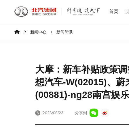
首页
新闻中心
新闻简讯
大摩：新车补贴政策调
想汽车-W(02015)、蔚
(00881)-ng28南宫娱
2026/06/23
分享到