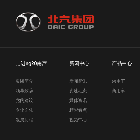
走进ng28南宫
新闻中心
产品中心
集团简介
新闻简讯
乘用车
领导致辞
党建动态
商用车
党的建设
媒体资讯
企业文化
精彩看点
发展历程
视频中心