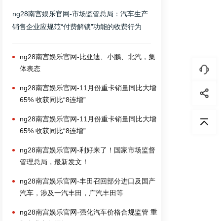
ng28南宫娱乐官网-市场监管总局：汽车生产
销售企业应规范“付费解锁”功能的收费行为
ng28南宫娱乐官网-比亚迪、小鹏、北汽，集
体表态
ng28南宫娱乐官网-11月份重卡销量同比大增
65% 收获同比“8连增”
ng28南宫娱乐官网-11月份重卡销量同比大增
65% 收获同比“8连增”
ng28南宫娱乐官网-利好来了！国家市场监督
管理总局，最新发文！
ng28南宫娱乐官网-丰田召回部分进口及国产
汽车，涉及一汽丰田，广汽丰田等
ng28南宫娱乐官网-强化汽车价格合规监管 重