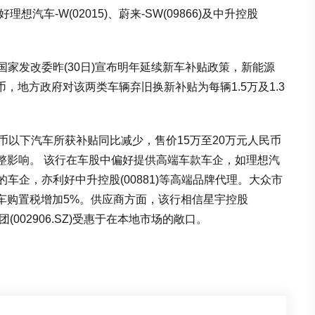
汽车-W(02015)、蔚来-SW(09866)及中升控股
国家发改委昨(30日)宣布明年延续新车补贴政策，新能源
币，地方政府对该两类车辆弃旧换新补贴为每辆1.5万及1.3
币以下汽车所获补贴同比减少，售价15万至20万元人民币
整影响。 该行在车股中偏好提供高端车款车企，如理想汽
华为合作的车企，亦利好中升控股(00881)等高端品牌代理。大众市
车购置税增加5%。供应商方面，该行相信星宇控股
华阳集团(002906.SZ)受惠于在本地市场的敞口。