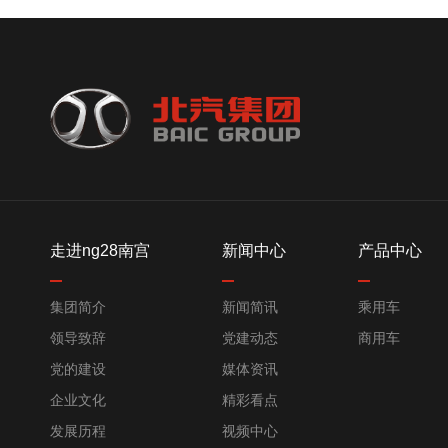
走进ng28南宫
新闻中心
产品中心
集团简介
新闻简讯
乘用车
领导致辞
党建动态
商用车
党的建设
媒体资讯
企业文化
精彩看点
发展历程
视频中心