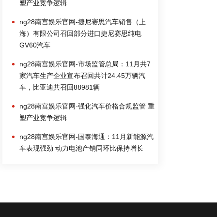
塑产业竞争逻辑
ng28南宫娱乐官网-捷尼赛思汽车销售（上
海）有限公司召回部分进口捷尼赛思纯电
GV60汽车
ng28南宫娱乐官网-市场监管总局：11月共7
家汽车生产企业宣布召回共计24.45万辆汽
车，比亚迪共召回88981辆
ng28南宫娱乐官网-强化汽车价格合规监管 重
塑产业竞争逻辑
ng28南宫娱乐官网-国泰海通：11月新能源汽
车表现强劲 动力电池产销同环比保持增长