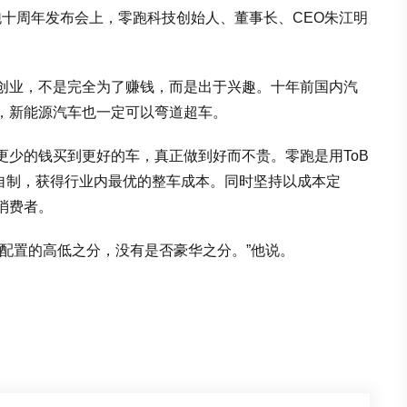
零跑十周年发布会上，零跑科技创始人、董事长、CEO朱江明
创业，不是完全为了赚钱，而是出于兴趣。十年前国内汽
，新能源汽车也一定可以弯道超车。
更少的钱买到更好的车，真正做到好而不贵。零跑是用ToB
研自制，获得行业内最优的整车成本。同时坚持以成本定
消费者。
配置的高低之分，没有是否豪华之分。”他说。