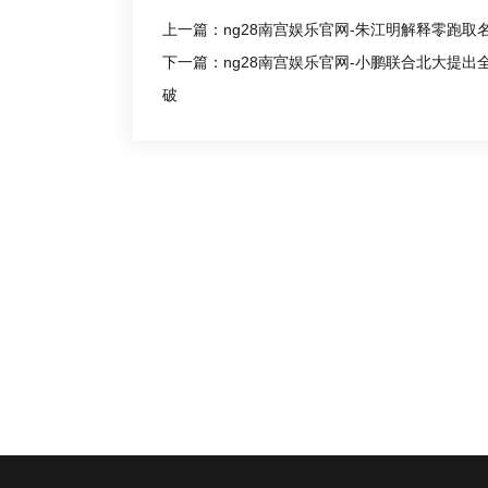
上一篇：ng28南宫娱乐官网-朱江明解释零跑
下一篇：ng28南宫娱乐官网-小鹏联合北大提出
破