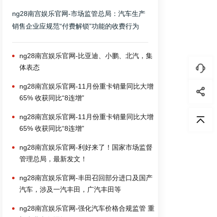
ng28南宫娱乐官网-市场监管总局：汽车生产
销售企业应规范“付费解锁”功能的收费行为
ng28南宫娱乐官网-比亚迪、小鹏、北汽，集
体表态
ng28南宫娱乐官网-11月份重卡销量同比大增
65% 收获同比“8连增”
ng28南宫娱乐官网-11月份重卡销量同比大增
65% 收获同比“8连增”
ng28南宫娱乐官网-利好来了！国家市场监督
管理总局，最新发文！
ng28南宫娱乐官网-丰田召回部分进口及国产
汽车，涉及一汽丰田，广汽丰田等
ng28南宫娱乐官网-强化汽车价格合规监管 重