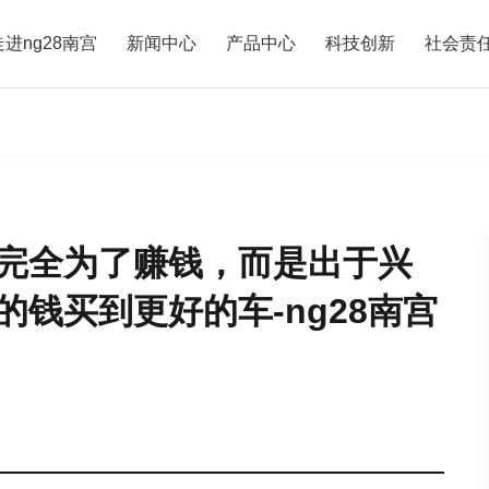
走进ng28南宫
新闻中心
产品中心
科技创新
社会责
完全为了赚钱，而是出于兴
钱买到更好的车-ng28南宫