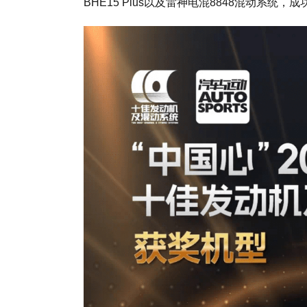
BHE15 Plus以及雷神电混8848混动系统