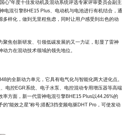
中国心”年度十佳发动机及混动系统评选专家评审委员会副主
电混引擎BHE15 Plus、电动机与电池进行有机结合，通
源多样化，做到无里程焦虑，同时让用户感受到出色的动
力聚焦创新研发、引领低碳发展的又一力证，彰显了雷神
神动力在混动技术领域的领先地位。
混8848的全新动力单元，它具有电气化与智能化两大进化点。
能点火、电控EGR系统、电子水泵、电控混动专用增压器等高端
面，新一代雷神电混引擎BHE15 Plus以44.26%的
“能效之星”称号;搭配3挡变频电驱DHT Pro，可使发动