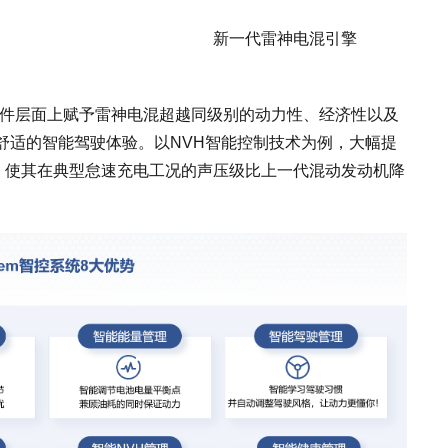
新一代雷神电混引擎
在软件层面上赋予雷神电混超越同级别的动力性、经济性以及
舒适的智能驾驶体验。以NVH智能控制技术为例，大幅提
H性能，使其在典型怠速充电工况的声压级比上一代混动发动机降