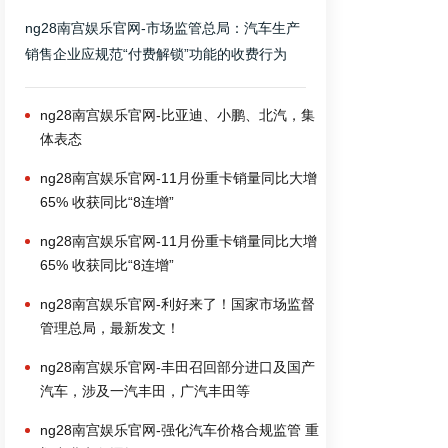
ng28南宫娱乐官网-市场监管总局：汽车生产
销售企业应规范“付费解锁”功能的收费行为
ng28南宫娱乐官网-比亚迪、小鹏、北汽，集
体表态
ng28南宫娱乐官网-11月份重卡销量同比大增
65% 收获同比“8连增”
ng28南宫娱乐官网-11月份重卡销量同比大增
65% 收获同比“8连增”
ng28南宫娱乐官网-利好来了！国家市场监督
管理总局，最新发文！
ng28南宫娱乐官网-丰田召回部分进口及国产
汽车，涉及一汽丰田，广汽丰田等
ng28南宫娱乐官网-强化汽车价格合规监管 重