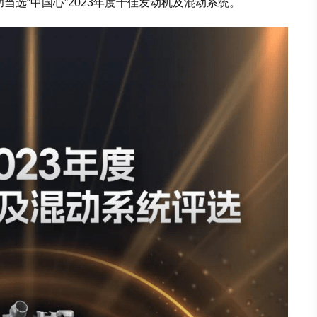
，成功当选“中国心”2023年度十佳发动机及混动系统。