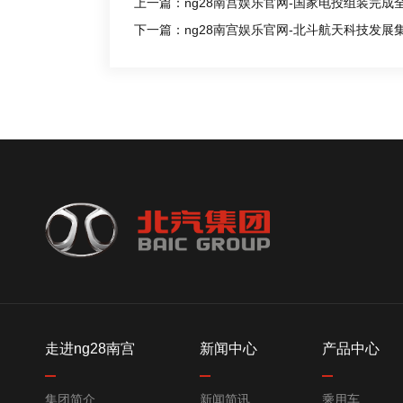
上一篇：ng28南宫娱乐官网-国家电投组装完
下一篇：ng28南宫娱乐官网-北斗航天科技发
走进ng28南宫
新闻中心
产品中心
集团简介
新闻简讯
乘用车