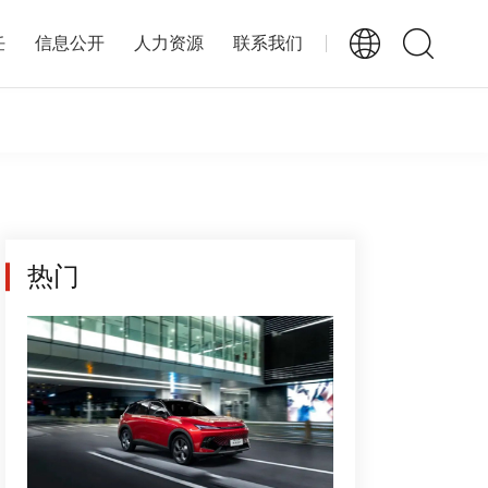
任
信息公开
人力资源
联系我们
热门