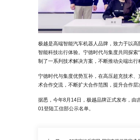
极越是高端智能汽车机器人品牌，致力于以高
智能科技出行体验。宁德时代与集度共同探索
制了一系列技术解决方案，不断推动尖端出行
宁德时代与集度优势互补，在高压超充技术、
术合作交流，不断扩大合作范围，提升合作层
据悉，今年8月14日，极越品牌正式发布，
01登陆工信部公示名单。