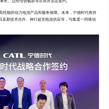
董事长、总经理曾毓群等出席并见证签约。
了高性能的动力电池产品和服务保障。未来，宁德时代将持
目及新技术合作、神行超充电池供应等，与集度一同推动