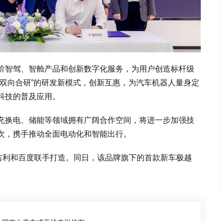
阶智驾、智舱产品和创新数字化服务，为用户创造标杆级
“双向合研”的研发新模式，创新互惠，为汽车机器人量身定
科技的普及应用。
充换电、储能等领域拥有广阔合作空间，将进一步加强技
次，携手推动全面电动化和智能出行。
由吉利和百度联手打造。同日，该品牌旗下的首款新车极越