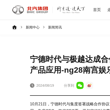
首页
新闻中心
新闻简讯
宁德时代与极越达成合
产品应用-ng28南宫娱
2024/08/19
分享到
10月21日，宁德时代与集度签署战略合作协