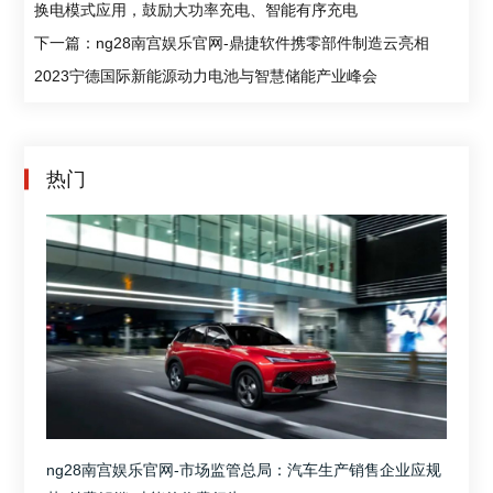
换电模式应用，鼓励大功率充电、智能有序充电
下一篇：ng28南宫娱乐官网-鼎捷软件携零部件制造云亮相
2023宁德国际新能源动力电池与智慧储能产业峰会
热门
ng28南宫娱乐官网-市场监管总局：汽车生产销售企业应规