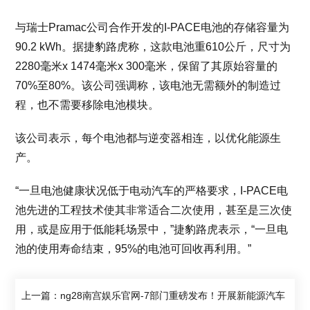
与瑞士Pramac公司合作开发的I-PACE电池的存储容量为
90.2 kWh。据捷豹路虎称，这款电池重610公斤，尺寸为
2280毫米x 1474毫米x 300毫米，保留了其原始容量的
70%至80%。该公司强调称，该电池无需额外的制造过
程，也不需要移除电池模块。
该公司表示，每个电池都与逆变器相连，以优化能源生
产。
“一旦电池健康状况低于电动汽车的严格要求，I-PACE电
池先进的工程技术使其非常适合二次使用，甚至是三次使
用，或是应用于低能耗场景中，”捷豹路虎表示，“一旦电
池的使用寿命结束，95%的电池可回收再利用。”
上一篇：ng28南宫娱乐官网-7部门重磅发布！开展新能源汽车