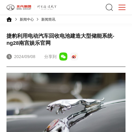
新闻中心
新闻简讯
捷豹利用电动汽车回收电池建造大型储能系统-
ng28南宫娱乐官网
2024/09/08
分享到