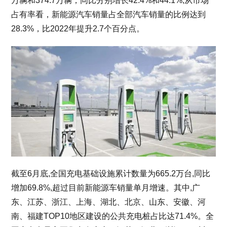
万辆和374.7万辆，同比分别增长42.4%和44.1%;从市场
占有率看，新能源汽车销量占全部汽车销量的比例达到
28.3%，比2022年提升2.7个百分点。
截至6月底,全国充电基础设施累计数量为665.2万台,同比
增加69.8%,超过目前新能源车销量单月增速。其中,广
东、江苏、浙江、上海、湖北、北京、山东、安徽、河
南、福建TOP10地区建设的公共充电桩占比达71.4%。全