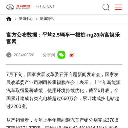
新闻中心
新闻简讯
官方公布数据：平均2.5辆车一根桩-ng28南宫娱乐
官网
2024/09/20
分享到
7月下旬，国家发展改革委召开专题新闻发布会，国家发
展改革委产业司副司长霍福鹏在会上表示，上半年新能源
汽车取得显著成绩，使用环境持续优化，截至6月底，全
国累计建成各类充电桩超过660万台，累计建成换电站超
过2200座。
从产销量看，今年上半年新能源汽车产销分别完成378.8