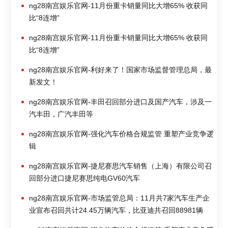
ng28南宫娱乐官网-11月份重卡销量同比大增65% 收获同
比“8连增”
ng28南宫娱乐官网-11月份重卡销量同比大增65% 收获同
比“8连增”
ng28南宫娱乐官网-利好来了！国家市场监督管理总局，最
新发文！
ng28南宫娱乐官网-丰田召回部分进口及国产汽车，涉及一
汽丰田，广汽丰田等
ng28南宫娱乐官网-强化汽车价格合规监管 重塑产业竞争逻
辑
ng28南宫娱乐官网-捷尼赛思汽车销售（上海）有限公司召
回部分进口捷尼赛思纯电GV60汽车
ng28南宫娱乐官网-市场监管总局：11月共7家汽车生产企
业宣布召回共计24.45万辆汽车，比亚迪共召回88981辆