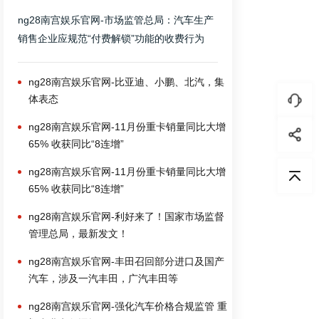
ng28南宫娱乐官网-市场监管总局：汽车生产
销售企业应规范“付费解锁”功能的收费行为
ng28南宫娱乐官网-比亚迪、小鹏、北汽，集
体表态
ng28南宫娱乐官网-11月份重卡销量同比大增
65% 收获同比“8连增”
ng28南宫娱乐官网-11月份重卡销量同比大增
65% 收获同比“8连增”
ng28南宫娱乐官网-利好来了！国家市场监督
管理总局，最新发文！
ng28南宫娱乐官网-丰田召回部分进口及国产
汽车，涉及一汽丰田，广汽丰田等
ng28南宫娱乐官网-强化汽车价格合规监管 重