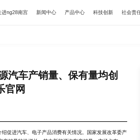
走进ng28南宫
新闻中心
产品中心
科技创新
社会责
源汽车产销量、保有量均创
乐官网
，介绍促进汽车、电子产品消费有关情况。国家发展改革委产