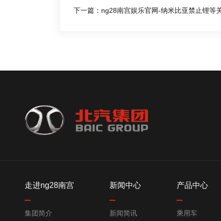
下一篇：ng28南宫娱乐官网-纳米比亚禁止锂等
走进ng28南宫
新闻中心
产品中心
集团简介
新闻简讯
乘用车