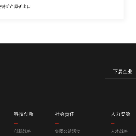
关键矿产原矿出口
下属企业
科技创新
社会责任
人力资源
创新战略
集团公益活动
人才战略