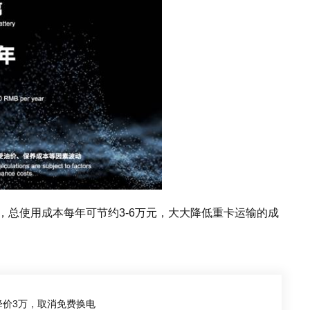
，总使用成本每年可节约3-6万元，大大降低重卡运输的成
降价3万，取消免费换电