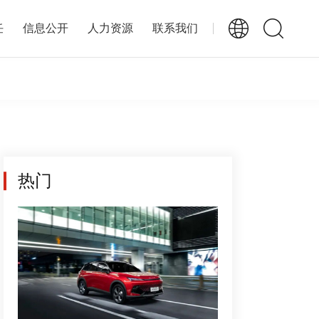
任
信息公开
人力资源
联系我们
热门