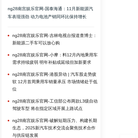
ng28南宫娱乐官网-国泰海通：11月新能源汽
车表现强劲 动力电池产销同环比保持增长
ng28南宫娱乐官网-吉林电视台报道查博士：
新能源二手车可以放心购
ng28南宫娱乐官网-小摩：料12月内地乘用车
需求持续疲弱 明年补贴或延续但加新要求
ng28南宫娱乐官网-港股异动 | 汽车股走势疲
软 12月首周乘用车销量承压 市场情绪处于低
位
ng28南宫娱乐官网-工信部公布两款L3级自动
驾驶车型 将在指定区域开展上路试点
ng28南宫娱乐官网-破解短期压力、构建长期
生态，2025新汽车技术交流会聚焦技术合作
与供应链发展