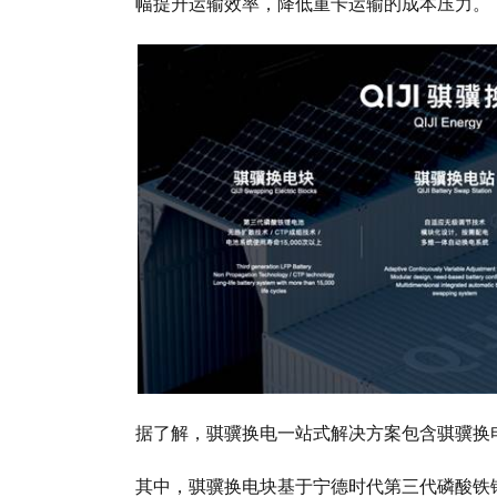
幅提升运输效率，降低重卡运输的成本压力。
据了解，骐骥换电一站式解决方案包含骐骥换
其中，骐骥换电块基于宁德时代第三代磷酸铁