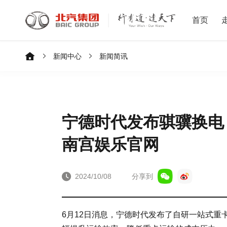
首页
新闻中心
新闻简讯
宁德时代发布骐骥换电：
南宫娱乐官网
2024/10/08
分享到
6月12日消息，宁德时代发布了自研一站式