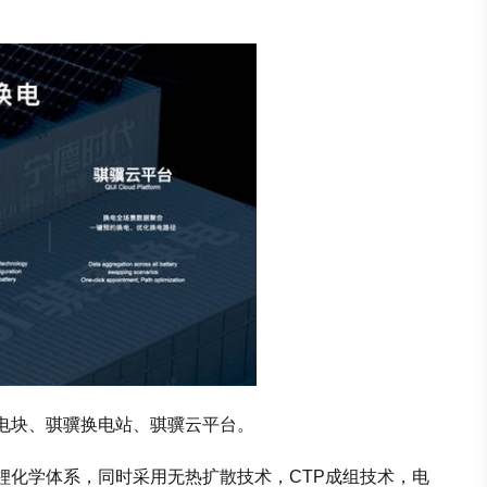
电块、骐骥换电站、骐骥云平台。
锂化学体系，同时采用无热扩散技术，CTP成组技术，电