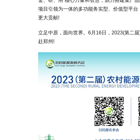
金、研、用”核心力量和智慧，鼎力搭建集产
项目引领为一体的多功能务实型、价值型平台，
更大贡献!
立足中原，面向世界。6月16日，2023(第
赴郑州!