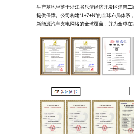
生产基地坐落于浙江省乐清经济开发区浦南二
提供保障。公司构建“1+7+N”的全球布局体
新能源汽车充电网络的全球覆盖，并为全球在20