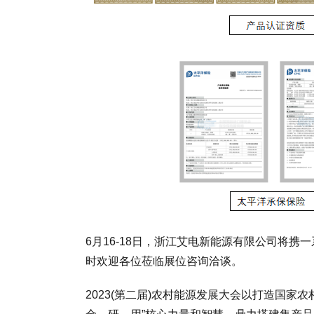
6月16-18日，浙江艾电新能源有限公司将
时欢迎各位莅临展位咨询洽谈。
2023(第二届)农村能源发展大会以打造国家