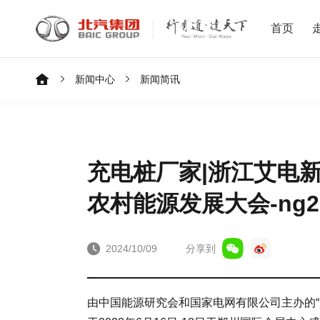
首页
新闻中心
新闻简讯
充电桩厂家|浙江艾电新
农村能源发展大会-ng
2024/10/09
分享到
由中国能源研究会和国家电网有限公司主办的“2