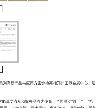
携一系列高新产品与应用方案惊艳亮相郑州国际会展中心，届
农村能源交流互动标杆品牌为使命，全面联动“政、产、学、