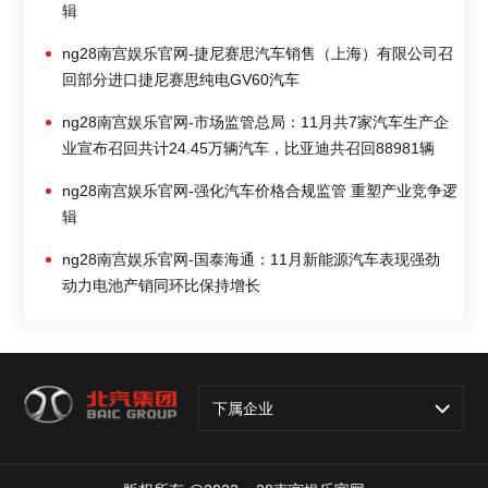
辑
ng28南宫娱乐官网-捷尼赛思汽车销售（上海）有限公司召
回部分进口捷尼赛思纯电GV60汽车
ng28南宫娱乐官网-市场监管总局：11月共7家汽车生产企
业宣布召回共计24.45万辆汽车，比亚迪共召回88981辆
ng28南宫娱乐官网-强化汽车价格合规监管 重塑产业竞争逻
辑
ng28南宫娱乐官网-国泰海通：11月新能源汽车表现强劲
动力电池产销同环比保持增长
下属企业