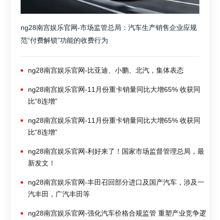
ng28南宫娱乐官网-市场监管总局：汽车生产销售企业应规
范“付费解锁”功能的收费行为
ng28南宫娱乐官网-比亚迪、小鹏、北汽，集体表态
ng28南宫娱乐官网-11月份重卡销量同比大增65% 收获同
比“8连增”
ng28南宫娱乐官网-11月份重卡销量同比大增65% 收获同
比“8连增”
ng28南宫娱乐官网-利好来了！国家市场监督管理总局，最
新发文！
ng28南宫娱乐官网-丰田召回部分进口及国产汽车，涉及一
汽丰田，广汽丰田等
ng28南宫娱乐官网-强化汽车价格合规监管 重塑产业竞争逻