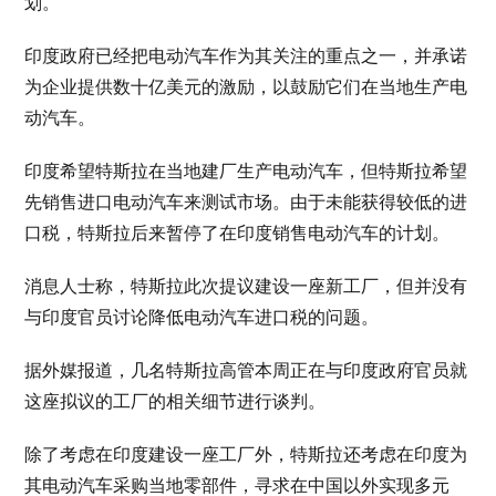
划。
印度政府已经把电动汽车作为其关注的重点之一，并承诺
为企业提供数十亿美元的激励，以鼓励它们在当地生产电
动汽车。
印度希望特斯拉在当地建厂生产电动汽车，但特斯拉希望
先销售进口电动汽车来测试市场。由于未能获得较低的进
口税，特斯拉后来暂停了在印度销售电动汽车的计划。
消息人士称，特斯拉此次提议建设一座新工厂，但并没有
与印度官员讨论降低电动汽车进口税的问题。
据外媒报道，几名特斯拉高管本周正在与印度政府官员就
这座拟议的工厂的相关细节进行谈判。
除了考虑在印度建设一座工厂外，特斯拉还考虑在印度为
其电动汽车采购当地零部件，寻求在中国以外实现多元