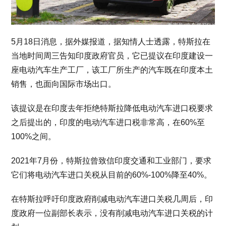
5月18日消息，据外媒报道，据知情人士透露，特斯拉在
当地时间周三告知印度政府官员，它已提议在印度建设一
座电动汽车生产工厂，该工厂所生产的汽车既在印度本土
销售，也面向国际市场出口。
该提议是在印度去年拒绝特斯拉降低电动汽车进口税要求
之后提出的，印度的电动汽车进口税非常高，在60%至
100%之间。
2021年7月份，特斯拉曾致信印度交通和工业部门，要求
它们将电动汽车进口关税从目前的60%-100%降至40%。
在特斯拉呼吁印度政府削减电动汽车进口关税几周后，印
度政府一位副部长表示，没有削减电动汽车进口关税的计