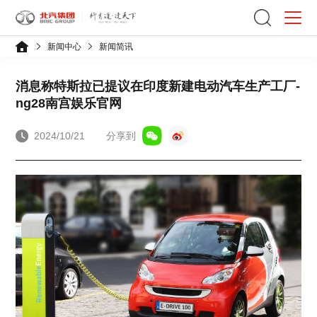
新闻中心
新闻简讯
消息称特斯拉已提议在印度新建电动汽车生产工厂-
ng28南宫娱乐官网
2024/10/21
分享到