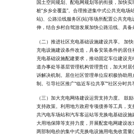
国土空间规划、配电网规划等的衔接，加快实现
桩“乡乡全覆盖”。合理推进集中式公共充电场
站)、公路沿线服务区(站)等场所配置公共充
伸，结合乡村自驾游发展加快公路沿线、具备
（二）推进社区充电基础设施建设共享。 加
充电设施建设条件改造，具备安装条件的居住
充电基础设施配建要求，推动固定车位建设充
道办事处等基层管理机构管理责任，加大对居
诉解决机制。居住社区管理单位应积极协助用
制。引导社区推广“临近车位共享”“社区分时共享
（三）加大充电网络建设运营支持力度。 鼓
支持政策。利用地方政府专项债券等工具，支
共汽电车场站和汽车客运站等充换电基础设施
大用地保障等支持力度，开展配套电网建设改造
两部制电价的集中式充换电设施用电免收需量