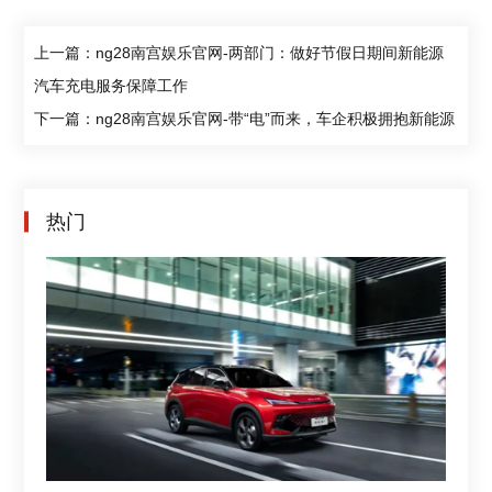
上一篇：ng28南宫娱乐官网-两部门：做好节假日期间新能源
汽车充电服务保障工作
下一篇：ng28南宫娱乐官网-带“电”而来，车企积极拥抱新能源
热门