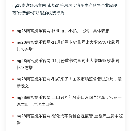
ng28南宫娱乐官网-市场监管总局：汽车生产销售企业应规
范“付费解锁”功能的收费行为
ng28南宫娱乐官网-比亚迪、小鹏、北汽，集体表态
ng28南宫娱乐官网-11月份重卡销量同比大增65% 收获同
比“8连增”
ng28南宫娱乐官网-11月份重卡销量同比大增65% 收获同
比“8连增”
ng28南宫娱乐官网-利好来了！国家市场监督管理总局，最
新发文！
ng28南宫娱乐官网-丰田召回部分进口及国产汽车，涉及一
汽丰田，广汽丰田等
ng28南宫娱乐官网-强化汽车价格合规监管 重塑产业竞争逻
辑