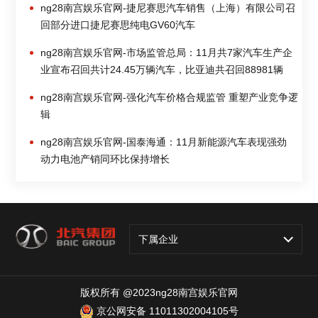
ng28南宫娱乐官网-捷尼赛思汽车销售（上海）有限公司召
回部分进口捷尼赛思纯电GV60汽车
ng28南宫娱乐官网-市场监管总局：11月共7家汽车生产企
业宣布召回共计24.45万辆汽车，比亚迪共召回88981辆
ng28南宫娱乐官网-强化汽车价格合规监管 重塑产业竞争逻
辑
ng28南宫娱乐官网-国泰海通：11月新能源汽车表现强劲
动力电池产销同环比保持增长
下属企业
版权所有 @2023ng28南宫娱乐官网
京公网安备 11011302004105号