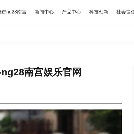
走进ng28南宫
新闻中心
产品中心
科技创新
社会责
-ng28南宫娱乐官网