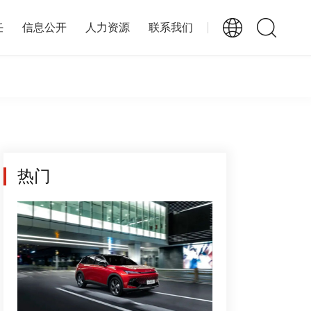
任
信息公开
人力资源
联系我们
热门