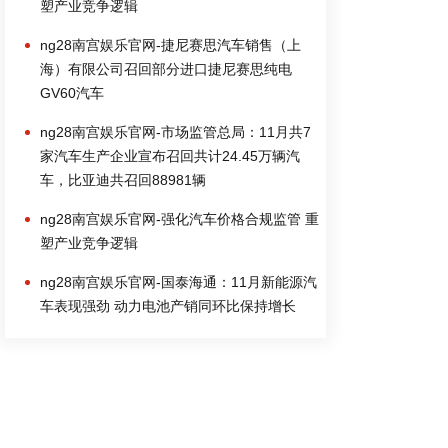
塑产业竞争逻辑
ng28南宫娱乐官网-捷尼赛思汽车销售（上
海）有限公司召回部分进口捷尼赛思纯电
GV60汽车
ng28南宫娱乐官网-市场监管总局：11月共7
家汽车生产企业宣布召回共计24.45万辆汽
车，比亚迪共召回88981辆
ng28南宫娱乐官网-强化汽车价格合规监管 重
塑产业竞争逻辑
ng28南宫娱乐官网-国泰海通：11月新能源汽
车表现强劲 动力电池产销同环比保持增长