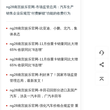
ng28南宫娱乐官网-市场监管总局：汽车生产
销售企业应规范“付费解锁”功能的收费行为
ng28南宫娱乐官网-比亚迪、小鹏、北汽，集
体表态
ng28南宫娱乐官网-11月份重卡销量同比大增
65% 收获同比“8连增”
ng28南宫娱乐官网-11月份重卡销量同比大增
65% 收获同比“8连增”
ng28南宫娱乐官网-利好来了！国家市场监督
管理总局，最新发文！
ng28南宫娱乐官网-丰田召回部分进口及国产
汽车，涉及一汽丰田，广汽丰田等
ng28南宫娱乐官网-强化汽车价格合规监管 重