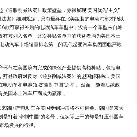
起《通胀削减法案》政策壁垒，赤裸展现‘美国优先’主义”
削减法案》细则规定，只有最终在北美组装的电动汽车才能以
在16款可获得补贴的电动汽车车型中，没有一个车型来自韩
没有被列入名单。此次补贴名单中的获益者均为美国本土
国电动汽车市场销量排名第二的现代起亚汽车集团面临严峻
产环节在美国境内完成的绿色产业提供高额补贴，包括电
，拜登政府对反对《通胀削减法案》的盟国解释称，美国
电动车和电池领域“牵制中国”之举 。然而，随着后续政
有美国本土汽车厂商成为赢家 。
，未来韩国产电动车在美国受到冲击将不可避免。韩国釜京大
划是打着“牵制中国”的名号，但实际上干的却是打压韩国车
内市场发展的行径。