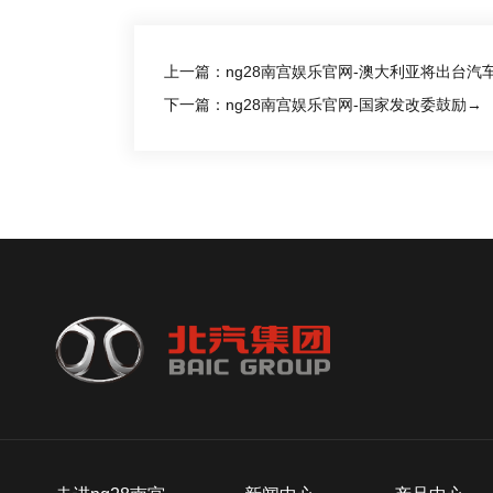
上一篇：ng28南宫娱乐官网-澳大利亚将出台
下一篇：ng28南宫娱乐官网-国家发改委鼓励→