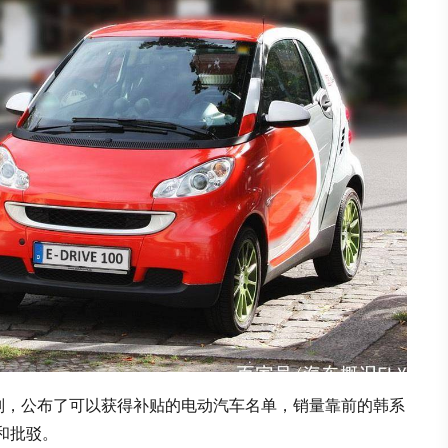
细则，公布了可以获得补贴的电动汽车名单，销量靠前的韩系
道和批驳。