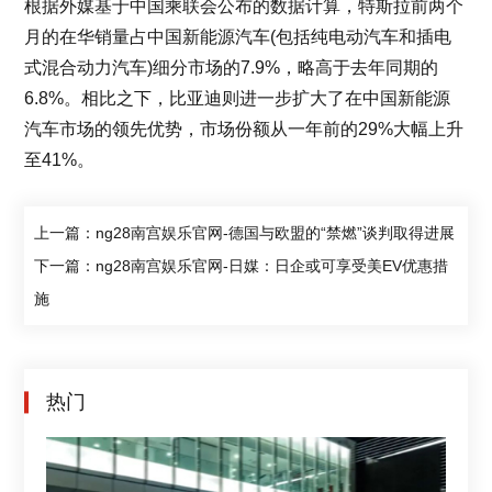
根据外媒基于中国乘联会公布的数据计算，特斯拉前两个
月的在华销量占中国新能源汽车(包括纯电动汽车和插电
式混合动力汽车)细分市场的7.9%，略高于去年同期的
6.8%。相比之下，比亚迪则进一步扩大了在中国新能源
汽车市场的领先优势，市场份额从一年前的29%大幅上升
至41%。
上一篇：ng28南宫娱乐官网-德国与欧盟的“禁燃”谈判取得进展
下一篇：ng28南宫娱乐官网-日媒：日企或可享受美EV优惠措
施
热门