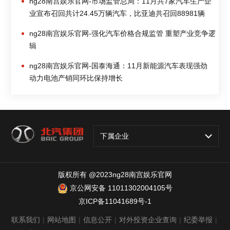
ng28南宫娱乐官网-市场监管总局：11月共7家汽车生产企
业宣布召回共计24.45万辆汽车，比亚迪共召回88981辆
ng28南宫娱乐官网-强化汽车价格合规监管 重塑产业竞争逻
辑
ng28南宫娱乐官网-国泰海通：11月新能源汽车表现强劲
动力电池产销同环比保持增长
下属企业
版权所有 @2023ng28南宫娱乐官网
京公网安备 11011302004105号
京ICP备11041689号-1
联系我们
|
网站地图
|
信息公开
|
对外投资企业查询
|
纪委举报
|