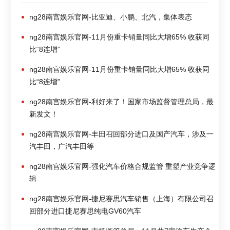
ng28南宫娱乐官网-比亚迪、小鹏、北汽，集体表态
ng28南宫娱乐官网-11月份重卡销量同比大增65% 收获同
比“8连增”
ng28南宫娱乐官网-11月份重卡销量同比大增65% 收获同
比“8连增”
ng28南宫娱乐官网-利好来了！国家市场监督管理总局，最
新发文！
ng28南宫娱乐官网-丰田召回部分进口及国产汽车，涉及一
汽丰田，广汽丰田等
ng28南宫娱乐官网-强化汽车价格合规监管 重塑产业竞争逻
辑
ng28南宫娱乐官网-捷尼赛思汽车销售（上海）有限公司召
回部分进口捷尼赛思纯电GV60汽车