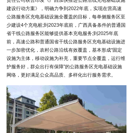
责任公司联合印发《广西加快推进公路沿线充电基础设施
建设行动方案》，明确力争到2022年底，实现在营高速
公路服务区充电基础设施全覆盖的目标，每单侧服务区至
少建设4个充电桩;到2023年底前，广西具备条件的普通国
省干线公路服务区能够提供基本充电服务;到2025年底
前，高速公路和普通国省干线公路服务区充电基础设施进
一步加密优化，农村公路沿线有效覆盖，基本形成“固定
设施为主体，移动设施为补充，重要节点全覆盖，运行维
护服务好，群众出行有保障”的公路服务区充电基础设施
网络，更好满足公众高品质、多样化出行服务需求。