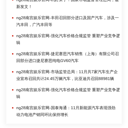
新发文！
ng28南宫娱乐官网-丰田召回部分进口及国产汽车，涉及一
汽丰田，广汽丰田等
ng28南宫娱乐官网-强化汽车价格合规监管 重塑产业竞争逻
辑
ng28南宫娱乐官网-捷尼赛思汽车销售（上海）有限公司召
回部分进口捷尼赛思纯电GV60汽车
ng28南宫娱乐官网-市场监管总局：11月共7家汽车生产企
业宣布召回共计24.45万辆汽车，比亚迪共召回88981辆
ng28南宫娱乐官网-强化汽车价格合规监管 重塑产业竞争逻
辑
ng28南宫娱乐官网-国泰海通：11月新能源汽车表现强劲
动力电池产销同环比保持增长