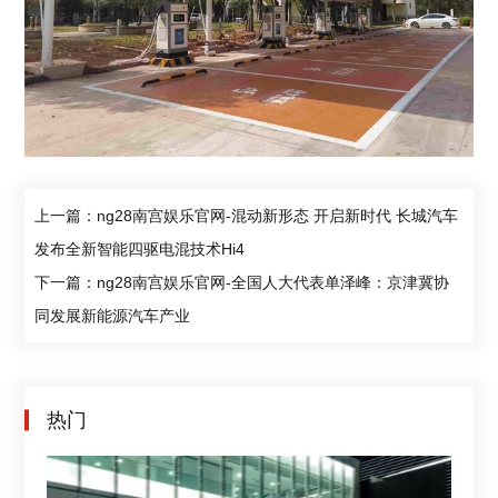
上一篇：ng28南宫娱乐官网-混动新形态 开启新时代 长城汽车
发布全新智能四驱电混技术Hi4
下一篇：ng28南宫娱乐官网-全国人大代表单泽峰：京津冀协
同发展新能源汽车产业
热门