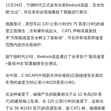
12月24日，宁德时代正式发布全新Bedrock底盘，安全性
能“出众”，并在发布会现场播放了视频进行展示。
视频显示，原型车以 120 公里/小时(约 75 英里/小时)的速
度正面撞击，没有爆炸或起火。 CATL 声称其最新技
术“为智能底盘安全树立了新标准”，可在所有场景和速度
范围内提供全面保护。
据宁德时代介绍，Bedrock底盘通过了全球首个“最高速度
+最强冲击”双重极限安全测试。
在中国，C-NCAP(中国新车评价规程)正面碰撞安全测试
常用的速度为56公里/小时(35英里/小时)。
在这种速度下，碰撞产生的能量相当于从 12 米高(39 英
尺)的建筑物上坠落。在 120 公里/小时的速度下，这相当
于从 56 米(183 英尺)的高度坠落。据 CATL 称，碰撞能量