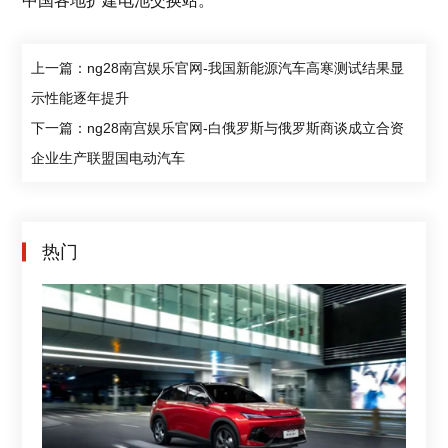
中国各地扩建电池交换站。
上一篇：ng28南宫娱乐官网-我国新能源汽车高寒测试结果显
示性能逐年提升
下一篇：ng28南宫娱乐官网-白俄罗斯与俄罗斯商谈成立合资
企业生产联盟国电动汽车
热门