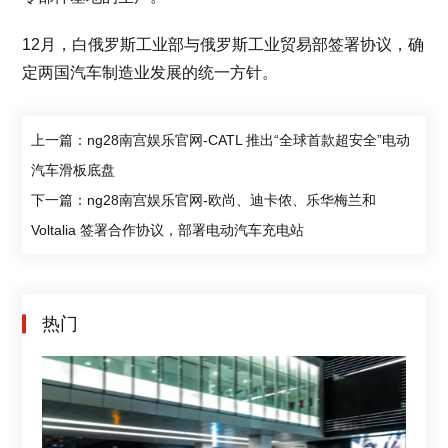
12月，白俄罗斯工业部与俄罗斯工业贸易部签署协议，确
定两国汽车制造业发展的统一方针。
上一篇：ng28南宫娱乐官网-CATL 推出“全球首款超安全”电动
汽车滑板底盘
下一篇：ng28南宫娱乐官网-欧尚、迪卡侬、乐华梅兰和
Voltalia 签署合作协议，部署电动汽车充电站
热门