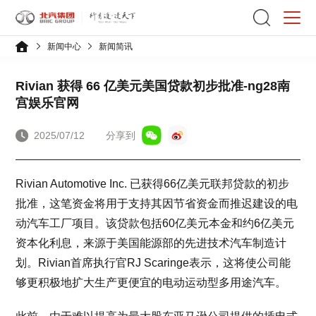
新闻中心
新闻简讯
Rivian 获得 66 亿美元美国贷款初步批准-ng28南
宫娱乐官网
2025/07/12
分享到
Rivian Automotive Inc. 已获得66亿美元联邦贷款的初步
批准，这笔资金将用于支持其因节省资金而推迟建设的电
动汽车工厂项目。该贷款包括60亿美元本金和约6亿美元
资本化利息，来源于美国能源部的先进技术汽车制造计
划。Rivian首席执行官RJ Scaringe表示，这将使公司能
够更积极地扩大生产更便宜的电动运动型多用途汽车。