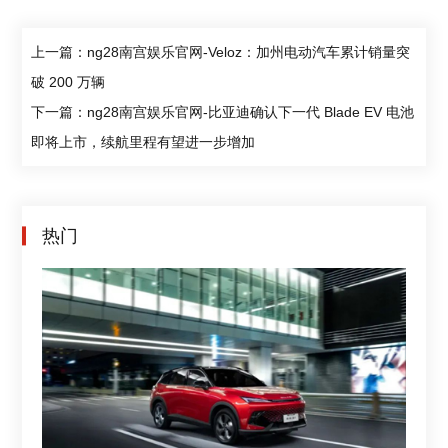
上一篇：ng28南宫娱乐官网-Veloz：加州电动汽车累计销量突
破 200 万辆
下一篇：ng28南宫娱乐官网-比亚迪确认下一代 Blade EV 电池
即将上市，续航里程有望进一步增加
热门