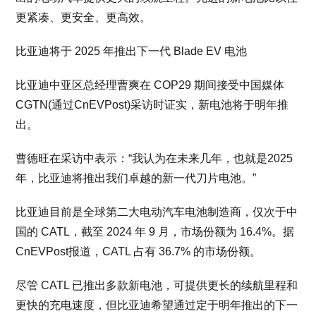
更紧凑、更安全、更高效。
比亚迪将于 2025 年推出下一代 Blade EV 电池
比亚迪中亚区总经理曹爽在 COP29 期间接受中国媒体
CGTN(通过CnEVPost)采访时证实，新电池将于明年推
出。
曹德旺在采访中表示：“我认为在未来几年，也就是2025
年，比亚迪将推出我们卓越的新一代刀片电池。”
比亚迪目前是全球第二大电动汽车电池制造商，仅次于中
国的 CATL，截至 2024 年 9 月，市场份额为 16.4%。据
CnEVPost报道，CATL 占有 36.7% 的市场份额。
尽管 CATL 已推出多款新电池，可提供更长的续航里程和
更快的充电速度，但比亚迪希望通过定于明年推出的下一