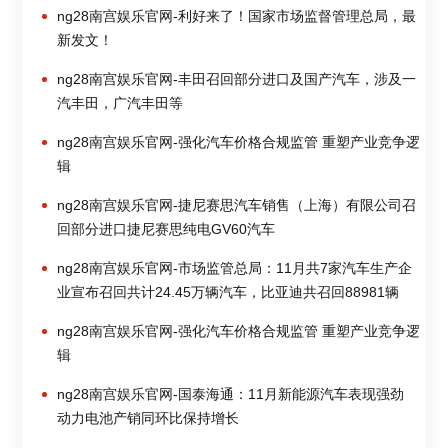
ng28南宫娱乐官网-利好来了！国家市场监督管理总局，最
新发文！
ng28南宫娱乐官网-丰田召回部分进口及国产汽车，涉及一
汽丰田，广汽丰田等
ng28南宫娱乐官网-强化汽车价格合规监管 重塑产业竞争逻
辑
ng28南宫娱乐官网-捷尼赛思汽车销售（上海）有限公司召
回部分进口捷尼赛思纯电GV60汽车
ng28南宫娱乐官网-市场监管总局：11月共7家汽车生产企
业宣布召回共计24.45万辆汽车，比亚迪共召回88981辆
ng28南宫娱乐官网-强化汽车价格合规监管 重塑产业竞争逻
辑
ng28南宫娱乐官网-国泰海通：11月新能源汽车表现强劲
动力电池产销同环比保持增长