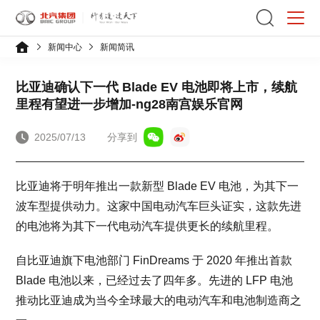
新闻中心
新闻简讯
比亚迪确认下一代 Blade EV 电池即将上市，续航
里程有望进一步增加-ng28南宫娱乐官网
2025/07/13
分享到
比亚迪将于明年推出一款新型 Blade EV 电池，为其下一
波车型提供动力。这家中国电动汽车巨头证实，这款先进
的电池将为其下一代电动汽车提供更长的续航里程。
自比亚迪旗下电池部门 FinDreams 于 2020 年推出首款
Blade 电池以来，已经过去了四年多。先进的 LFP 电池
推动比亚迪成为当今全球最大的电动汽车和电池制造商之