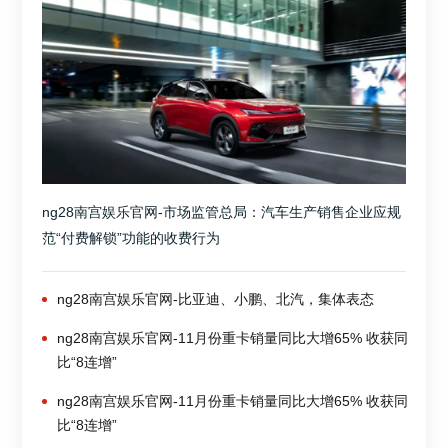
ng28南宫娱乐官网-市场监管总局：汽车生产销售企业应规
范“付费解锁”功能的收费行为
ng28南宫娱乐官网-比亚迪、小鹏、北汽，集体表态
ng28南宫娱乐官网-11月份重卡销量同比大增65% 收获同
比“8连增”
ng28南宫娱乐官网-11月份重卡销量同比大增65% 收获同
比“8连增”