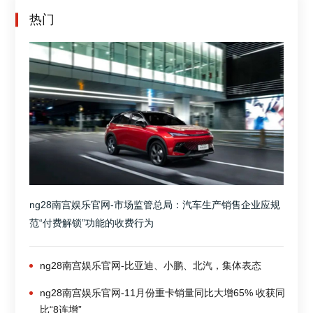
热门
ng28南宫娱乐官网-市场监管总局：汽车生产销售企业应规
范“付费解锁”功能的收费行为
ng28南宫娱乐官网-比亚迪、小鹏、北汽，集体表态
ng28南宫娱乐官网-11月份重卡销量同比大增65% 收获同
比“8连增”