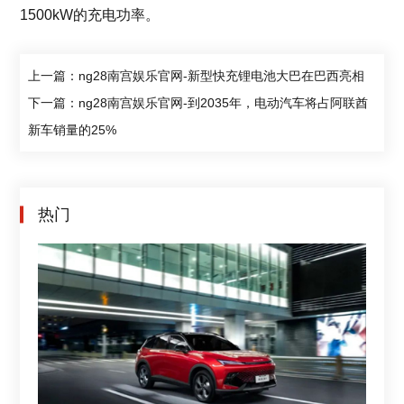
1500kW的充电功率。
上一篇：ng28南宫娱乐官网-新型快充锂电池大巴在巴西亮相
下一篇：ng28南宫娱乐官网-到2035年，电动汽车将占阿联酋
新车销量的25%
热门