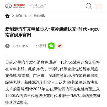
新闻中心
新闻简讯
新能源汽车充电桩步入“液冷超级快充”时代 -ng28
南宫娱乐官网
2025/10/07
分享到
日前,小鹏汽车发布消息称,最新一代的S5液冷超快充桩将
在今年上线。此前,华为、宁德时代等企业也纷纷布局超
充领域;海南省、广州市、深圳市等多地均在加速布局超
级快充站。新能源汽车行业人士认为:随着液冷超级快充
技术的发展,预计2026年左右,新能源汽车充电桩有望进入
1500kW的第三代超级快充时代,相较于7kW功率的慢充桩
提速达200倍。