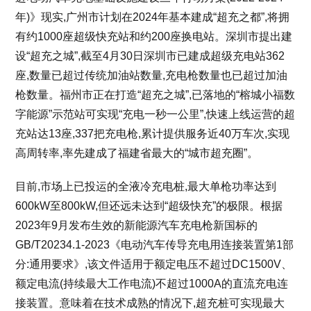
年)》现实,广州市计划在2024年基本建成“超充之都”,将拥
有约1000座超级快充站和约200座换电站。深圳市提出建
设“超充之城”,截至4月30日深圳市已建成超级充电站362
座,数量已超过传统加油站数量,充电枪数量也已超过加油
枪数量。福州市正在打造“超充之城”,已落地的“榕城小福数
字能源”示范站可实现“充电一秒一公里”,快速上线运营的超
充站达13座,337把充电枪,累计提供服务近40万车次,实现
高周转率,率先建成了福建省最大的“城市超充圈”。
目前,市场上已投运的全液冷充电桩,最大单枪功率达到
600kW至800kW,但还远未达到“超级快充”的极限。根据
2023年9月发布生效的新能源汽车充电枪新国标的
GB/T20234.1-2023《电动汽车传导充电用连接装置第1部
分:通用要求》,该文件适用于额定电压不超过DC1500V、
额定电流(持续最大工作电流)不超过1000A的直流充电连
接装置。意味着在技术成熟的情况下,超充桩可实现最大