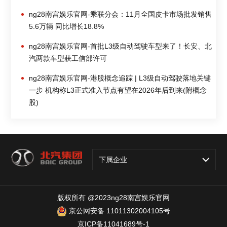
ng28南宫娱乐官网-乘联分会：11月全国皮卡市场批发销售
5.6万辆 同比增长18.8%
ng28南宫娱乐官网-首批L3级自动驾驶车型来了！长安、北
汽两款车型获工信部许可
ng28南宫娱乐官网-港股概念追踪 | L3级自动驾驶落地关键
一步 机构称L3正式准入节点有望在2026年后到来(附概念
股)
下属企业
版权所有 @2023ng28南宫娱乐官网
京公网安备 11011302004105号
京ICP备11041689号-1