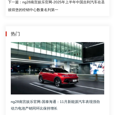
下一篇：ng28南宫娱乐官网-2025年上半年中国吉利汽车在圣
彼得堡的经销中心数量名列第一
热门
ng28南宫娱乐官网-国泰海通：11月新能源汽车表现强劲
动力电池产销同环比保持增长