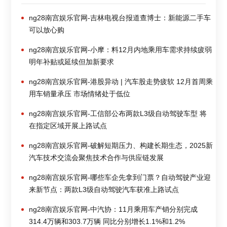
ng28南宫娱乐官网-吉林电视台报道查博士：新能源二手车
可以放心购
ng28南宫娱乐官网-小摩：料12月内地乘用车需求持续疲弱
明年补贴或延续但加新要求
ng28南宫娱乐官网-港股异动 | 汽车股走势疲软 12月首周乘
用车销量承压 市场情绪处于低位
ng28南宫娱乐官网-工信部公布两款L3级自动驾驶车型 将
在指定区域开展上路试点
ng28南宫娱乐官网-破解短期压力、构建长期生态，2025新
汽车技术交流会聚焦技术合作与供应链发展
ng28南宫娱乐官网-哪些车企先拿到门票？自动驾驶产业迎
来新节点：两款L3级自动驾驶汽车获准上路试点
ng28南宫娱乐官网-中汽协：11月乘用车产销分别完成
314.4万辆和303.7万辆 同比分别增长1.1%和1.2%