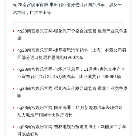
ng28南宫娱乐官网-丰田召回部分进口及国产汽车，涉及一
汽丰田，广汽丰田等
ng28南宫娱乐官网-强化汽车价格合规监管 重塑产业竞争逻
辑
ng28南宫娱乐官网-捷尼赛思汽车销售（上海）有限公司召
回部分进口捷尼赛思纯电GV60汽车
ng28南宫娱乐官网-市场监管总局：11月共7家汽车生产企
业宣布召回共计24.45万辆汽车，比亚迪共召回88981辆
ng28南宫娱乐官网-强化汽车价格合规监管 重塑产业竞争逻
辑
ng28南宫娱乐官网-国泰海通：11月新能源汽车表现强劲
动力电池产销同环比保持增长
ng28南宫娱乐官网-吉林电视台报道查博士：新能源二手车
可以放心购