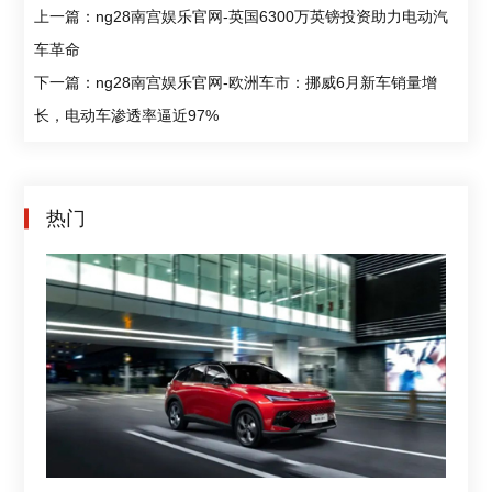
上一篇：ng28南宫娱乐官网-英国6300万英镑投资助力电动汽
车革命
下一篇：ng28南宫娱乐官网-欧洲车市：挪威6月新车销量增
长，电动车渗透率逼近97%
热门