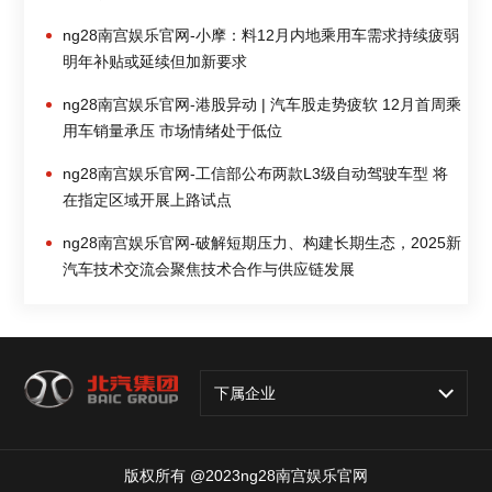
ng28南宫娱乐官网-小摩：料12月内地乘用车需求持续疲弱
明年补贴或延续但加新要求
ng28南宫娱乐官网-港股异动 | 汽车股走势疲软 12月首周乘
用车销量承压 市场情绪处于低位
ng28南宫娱乐官网-工信部公布两款L3级自动驾驶车型 将
在指定区域开展上路试点
ng28南宫娱乐官网-破解短期压力、构建长期生态，2025新
汽车技术交流会聚焦技术合作与供应链发展
下属企业
版权所有 @2023ng28南宫娱乐官网