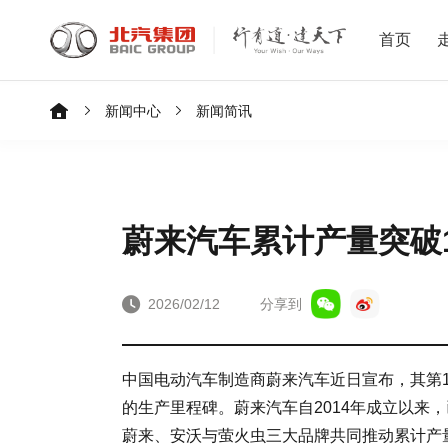
首页
新闻中心
新闻简讯
蔚来汽车累计产量突破1
2026/02/12
分享到
中国电动汽车制造商蔚来汽车近日宣布，其第
的生产里程碑。蔚来汽车自2014年成立以来
蔚来、安沃与萤火虫三大品牌共同推动累计产