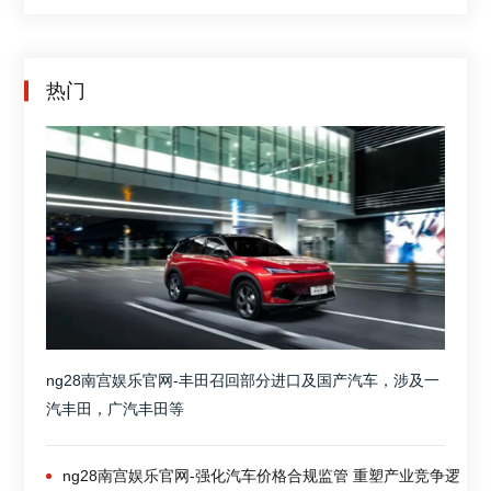
热门
ng28南宫娱乐官网-丰田召回部分进口及国产汽车，涉及一
汽丰田，广汽丰田等
ng28南宫娱乐官网-强化汽车价格合规监管 重塑产业竞争逻