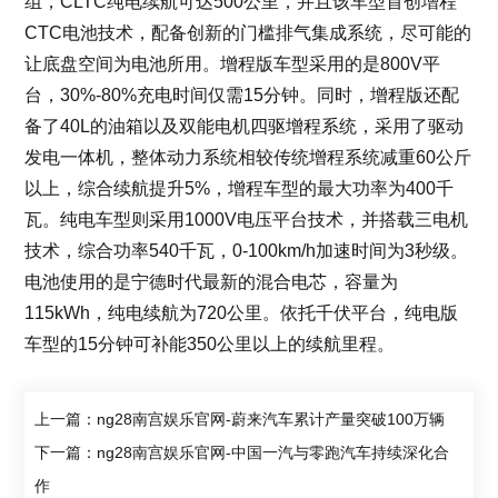
组，CLTC纯电续航可达500公里，并且该车型首创增程
CTC电池技术，配备创新的门槛排气集成系统，尽可能的
让底盘空间为电池所用。增程版车型采用的是800V平
台，30%-80%充电时间仅需15分钟。同时，增程版还配
备了40L的油箱以及双能电机四驱增程系统，采用了驱动
发电一体机，整体动力系统相较传统增程系统减重60公斤
以上，综合续航提升5%，增程车型的最大功率为400千
瓦。纯电车型则采用1000V电压平台技术，并搭载三电机
技术，综合功率540千瓦，0-100km/h加速时间为3秒级。
电池使用的是宁德时代最新的混合电芯，容量为
115kWh，纯电续航为720公里。依托千伏平台，纯电版
车型的15分钟可补能350公里以上的续航里程。
上一篇：ng28南宫娱乐官网-蔚来汽车累计产量突破100万辆
下一篇：ng28南宫娱乐官网-中国一汽与零跑汽车持续深化合
作