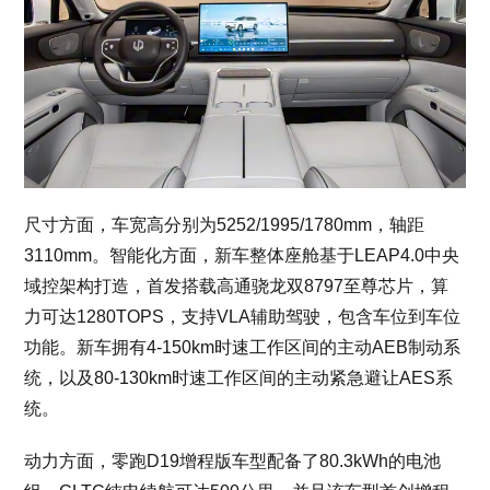
尺寸方面，车宽高分别为5252/1995/1780mm，轴距
3110mm。智能化方面，新车整体座舱基于LEAP4.0中央
域控架构打造，首发搭载高通骁龙双8797至尊芯片，算
力可达1280TOPS，支持VLA辅助驾驶，包含车位到车位
功能。新车拥有4-150km时速工作区间的主动AEB制动系
统，以及80-130km时速工作区间的主动紧急避让AES系
统。
动力方面，零跑D19增程版车型配备了80.3kWh的电池