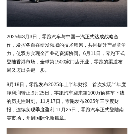
2025年3月3日，零跑汽车与中国一汽正式达成战略合
作，发挥各自在研发领域的技术积累，共同提升产品竞争
力，使双方实现全产业链资源协同。6月11日，零跑正式
登陆香港市场，全球第1500家门店开业，零跑的渠道布
局又迈出关键一步。
8月18日，零跑发布2025年上半年财报，首次实现半年度
净利润转正;9月25日，零跑汽车迎来第100万辆整车下线
的历史性时刻。11月17日，零跑发布2025年三季度财
报，连续实现季度盈利;11月25日，零跑汽车正式登陆南
美市场，开启国际化新篇章。